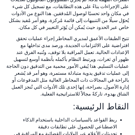
على الإجراءات بناءً على هذه التطابقات، مع تسجيل كل شيء
في مكان واحد تحسبًا لوصول المُدققين. هذا النوع من الأدوات
يُحوّل سيلًا من التنبيهات إلى قائمة مُركزة، وهو أمر مُفيد بشكل
خاص عبر الحدود حيث يُمكن أن يُؤثر التغيير في كل مكان.
تتيح الطبقات الأعمق لمديري المخاطر إجراء عمليات تحقق
افتراضية على الالتزامات الجديدة، ورصد مدى تداخلها مع
الإعدادات الحالية. تعمل المراقبة بلا توقف، وتُنبه الفرق عند
ظهور أي ثغرات، ويرتبط النظام بأكمله بأنظمة أوسع لتسهيل
عمليات التسليم. هذا يُبقي الأمور محمية من التدقيق دون الحاجة
إلى عمليات تدقيق يدوية متبادلة مستمرة، وهو أمر قد يُشعر
بالراحة في المجالات ذات المخاطر العالية مثل المدفوعات أو
إدارة الأصول. بصراحة، إنها إحدى تلك الأدوات التي تُنجز العمل
الشاق بهدوء، تاركةً مجالاً للاستراتيجية الفعلية.
النقاط الرئيسية:
ربط القواعد بالسياسات الداخلية باستخدام الذكاء
الاصطناعي للحصول على تطابقات دقيقة
تحديثات الأعلام عبر الولايات القضائية مع المراقبة في