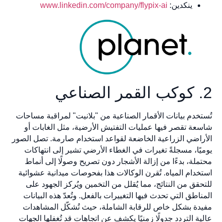
ينكدين:
www.linkedin.com/company/flypix-ai
2. كوكب القمر الصناعي
تُستخدم بيانات الأقمار الصناعية من "بلانيت" لمراقبة مساحات
شاسعة تقصر فيها عمليات التفتيش الأرضية، مثل الغابات أو
الأراضي الزراعية الخاضعة لقواعد استخدام صارمة. تصل الصور
يوميًا، مسجلةً تغيرات في الغطاء الأرضي تشير إلى انتهاكات
محتملة، بدءًا من إزالة الأشجار دون تصريح وصولًا إلى أنماط
استخدام المياه. تُقرن الوكالات هذا بفحوصات ميدانية عشوائية
للتحقق من النتائج، مما يُقلل من التخمين ويُركز الجهود على
المناطق التي تحدث فيها التغييرات بالفعل. وتُعدّ هذه البيانات
مفيدة بشكل خاص للرقابة الشاملة، حيث تُشكّل المشاهدات
عالية التردد جدولًا زمنيًا يكشف عن اتجاهات قد تُغفلها الجهات