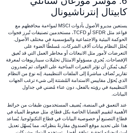
6. مؤشر مورغان ستانلي
كابيتال إنترناشيونال
يستعين مديرو الأصول بأدوات MSCI لمواءمة محافظهم مع
قواعد مثل SFDR أو TCFD، مستخدمين تصنيفات تُبرز فجوات
الحوكمة البيئية والاجتماعية والمؤسسية في مختلف الأصول.
يُحلل النظام بيانات آلاف الشركات، مُسلطًا الضوء على
التعرضات لأمور مثل الانبعاثات أو مخاطر العمل التي قد تُعيق
الإفصاحات. يُجري مسؤولو الامتثال تحليلات سيناريوهات لمعرفة
كيف يُمكن أن تؤثر التغيرات المناخية على العوائد، ثم يُصدرون
تقارير تُضاف مباشرةً إلى الملفات التنظيمية. إنه نوع من النظام
الذي يُحوّل مقاييس الاستدامة المُشتتة إلى شيء ترغب الجهات
التنظيمية في رؤيته بالفعل، دون عناء مُضني في جداول
البيانات.
عند التعمق في المنصة، يُضيف المستخدمون طبقات من خرائط
الأهمية لتقييم القضايا الخاصة بكل قطاع، مثل ضغوط المياه في
قطاع التصنيع أو خصوصية البيانات في قطاع التكنولوجيا. يُساعد
هذا على تحديد موقع الصندوق مقارنةً بنظرائه، مما يُسهّل تعديل
استراتيجياته لتحقيق توافق أفضل. تستخدم البنوك وشركات