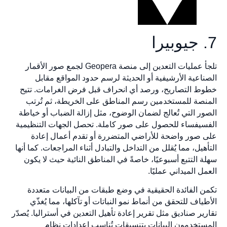
7. جيوبيرا
تلجأ عمليات التعدين إلى منصة Geopera لجمع صور الأقمار
الصناعية الأرشيفية أو الحديثة لرسم حدود المواقع مقابل
خطوط التصاريح، ورصد أي انحراف قبل فرض الغرامات. تتيح
المنصة للمستخدمين رسم المناطق على الخريطة، ثم تُرتب
الصور التي تُعالج لضمان الوضوح، مثل إزالة الضباب أو خياطة
الفسيفساء للحصول على صور كاملة. تحصل الجهات التنظيمية
على صور واضحة للأراضي المتضررة أو تقدم أعمال إعادة
التأهيل، مما يُقلل من التداخل والتبادل أثناء المراجعات. كما أنها
سهلة التتبع أسبوعيًا، خاصةً في المناطق النائية حيث لا يكون
العمل الميداني عمليًا.
تكمن الفائدة الحقيقية في وضع طبقات من البيانات متعددة
الأطياف للتحقق من أنماط نمو النباتات أو تآكلها، مما يُغذّي
تقارير صناديق مثل تقرير إعادة تأهيل التعدين في أستراليا. يُصدّر
المستخدمون البيانات بتنسيقات تُناسب إعدادات نظام