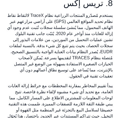
8. تريس إكس
يستخدم مُصدّرو المنتجات الزراعية نظام TraceX لالتقاط نقاط
نظام تحديد المواقع العالمي (GPS) على أراضي مزارعهم عبر
الهاتف المحمول، مما يُنشئ سلسلة سجلات تُثبت عدم وجود أي
إزالة للغابات منذ أواخر عام 2020. يُثبّت جانب تقنية البلوك
تشين عمليات التحميل من الموردين، من علامات البذور إلى
سجلات الحصاد، بحيث يتم تتبع كل شيء بدقة. بالنسبة لملفات
EUDR، يُصدر النظام بيانات العناية الواجبة بالتنسيق الصحيح،
مُتصلة بنظام TRACES لتقديمها بسرعة. يُمكن لأصحاب
الحيازات الصغيرة الاستفادة بسهولة من الوضع غير المتصل
بالإنترنت، مما يُساعد على توسيع نطاق أعمالهم دون أي
تعقيدات تقنية في الحقول.
يبدأ تقييم المخاطر بمقارنة المخططات مع خرائط إزالة الغابات
العامة، مع تحديد أي شيء مشبوه لإلقاء نظرة فاحصة. تتيح
لوحات المعلومات للمشترين الاطلاع على المسار الكامل، مما
يبني طبقة الثقة اللازمة للصفقات المميزة. صُممت هذه التقنية
خصيصًا لسلاسل البيع بالتجزئة غير المنظمة مثل القهوة أو
النخيل، حيث تتراكم المستندات عبر الحدود. باختصار، هذا يُحوّل