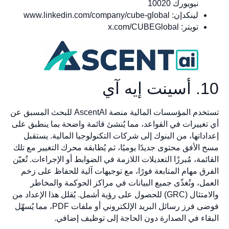
نيويورك 10020
لينكدإن: www.linkedin.com/company/cube-global
تويتر: x.com/CUBEGlobal
10. أسينت إيه آي
تستخدم المؤسسات المالية منصة AscentAI للبحث المسبق عن
أي تغييرات في القواعد، مما يُنشئ قائمة واضحة بما ينطبق على
إعداداتها، من البنوك إلى شركات التكنولوجيا المالية. يستقبل
مسح الأفق محتوى جديدًا يوميًا، ثم يُطابقه محرك التغيير مع تلك
القائمة، مُبرزًا التعديلات اللازمة في الضوابط أو الإجراءات. تُعيّن
الفرق مهام المتابعة فورًا، مع توجيهات آلية للحفاظ على زخم
العمل، وتُغذّى جميع البيانات في مراكز الحوكمة والمخاطر
والامتثال (GRC) للحصول على رؤية أشمل. يُقلل هذا الإعداد من
فوضى فرز رسائل البريد الإلكتروني أو ملفات PDF، مما يُسهّل
البقاء في الصدارة دون الحاجة إلى توظيف إضافي.