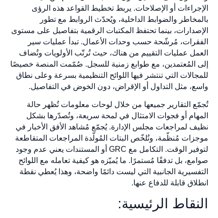
الإجراءات أو الإصلاحات. يربط تخطيط القواعد هذه الرؤى
بالمخاطر والضوابط الداخلية، ويُحدّث الروابط مع تطور
الإصدارات، بينما تحتفظ المكتبات الرقمية بتفاصيل على مستوى
الفقرات، مُرشّحة حسب وحدات الأعمال. تبدأ عمليات سير
العمل عمليات التقييم من هناك، حيث تُرتّب الأولويات وتُضاف
إلى المُعتمدين، مع طوابع زمنية للسجل. صُمّمت المنصة خصيصًا
للمجالات التي تنتشر فيها اللوائح التنظيمية بسرعة وعلى نطاق
واسع، مثل التداول أو الإقراض، دون الخوض في التفاصيل.
تُجمّع التقارير جميعها من خلال لوحات معلومات تُظهر حالة
المهام أو فجوات الامتثال في لمحة سريعة، وتُصدّرها بشكل
نظيف لمراجعات مجلس الإدارة. يُجمّع مُشاهد الأفق الأخبار في
موجزات مُنظّمة، وتُلخّص البتات المُولّدة المراجعات المتقاطعة
لتوفير الوقت. التكامل مع GRC أو المستندات يعني عدم وجود
صوامع، بل تدفقًا مُستمرًا. ما يُميّزه هو كيفية تعامله مع اللوائح
التفسيرية الجانبية التي ليست دائمًا واضحة، وهذا يُعطي نقطة
انطلاق قابلة للدفاع عنها.
النقاط الرئيسية: