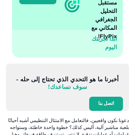
مستقبل
التحليل
الجغرافي
المكاني مع
FlyPix!
ابدأ تجربتك
اليوم
أخبرنا ما هو التحدي الذي تحتاج إلى حله -
سوف نساعدك!
اتصل بنا
دعونا نكون واقعيين، فالتعامل مع الامتثال التنظيمي أشبه أحيانًا
بلعبة مناشير آلية، أليس كذلك؟ خطوة واحدة خاطئة، وستواجه
غرامات أو عمليات تدقيق لا تنتهي تستنزف طاقة فريقك. وهنا