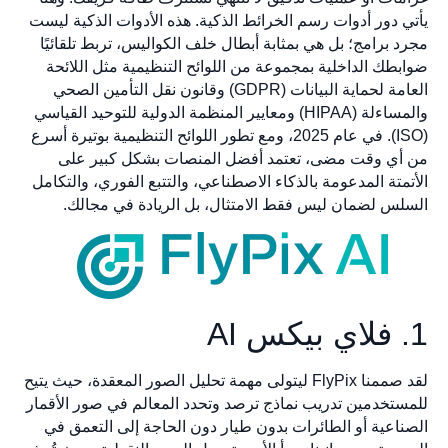
يأتي دور أدوات رسم الخرائط الذكية. هذه الأدوات الذكية ليست
مجرد برامج؛ بل هي بمثابة أبطال خلف الكواليس، تربط تلقائيًا
ضوابطك الداخلية بمجموعة من اللوائح التنظيمية مثل اللائحة
العامة لحماية البيانات (GDPR) وقانون نقل التأمين الصحي
والمساءلة (HIPAA) ومعايير المنظمة الدولية للتوحيد القياسي
(ISO). في عام 2025، ومع تطور اللوائح التنظيمية بوتيرة أسرع
من أي وقت مضى، تعتمد أفضل المنصات بشكل كبير على
الأتمتة المدعومة بالذكاء الاصطناعي، والتتبع الفوري، والتكامل
السلس لضمان ليس فقط الامتثال، بل الريادة في مجالك.
1. فلاي بيكس AI
لقد صممنا FlyPix ليتولى مهمة تحليل الصور المعقدة، حيث يتيح
للمستخدمين تدريب نماذج ترصد وتحدد المعالم في صور الأقمار
الصناعية أو الطائرات بدون طيار دون الحاجة إلى التعمق في