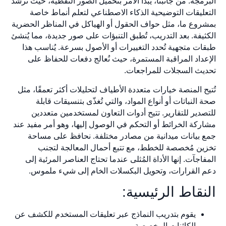
البرمجة. من جانبنا، يبدأ الأمر بتحميل الصور النقطية، حيث تُرشد
التعليقات التوضيحية الذكاء الاصطناعي لتعلم أنماط خاصة
بمشروع ما، مثل حواف الحقول أو الهياكل في المناظر الحضرية
الكثيفة. بعد التدريب، تُطبق التنبؤات على صور جديدة، مما يُنشئ
طبقات متجهية تُحدد التغييرات أو الأصول بسرعة. يُناسب هذا
الإعداد المراقبة المستمرة، حيث نُعالج دفعات للحفاظ على
تحديث السجلات للمراجعات.
تُتيح المنصة خيارات متعددة الأطياف لتحليلات أكثر تعمقًا، مثل
صحة النباتات أو أنواع المواد، والتي تُغذّى بتنسيقات قابلة
للتصدير للتقارير. تتيح أدوات التعاون لمستخدمين متعددين
مشاركة الخرائط أو التحكم في الوصول إليها، وهو أمر مفيد عند
جمع بيانات ميدانية من مصادر مختلفة. نحافظ على مساحة
تخزين مُخصصة للخطط، مع تتبع أحمال المعالجة لتجنب
المفاجآت. إنها الأداة المُثلى عندما تحتاج العناصر المرئية إلى
دعم القرارات، وتحويل البكسلات الخام إلى شيء ملموس.
النقاط الرئيسية:
يقوم بتدريب النماذج عبر تعليقات المستخدم للكشف عن
الكائنات المخصصة