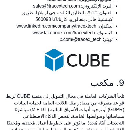
البريد الإلكتروني:
sales@tracextech.com
العنوان: #251، الطابق الثالث، جي آر بلازا، طريق
كينتشينا هالي، بنغالورو، كارناتاكا 560098
لينكدإن: www.linkedin.com/company/tracextech
فيسبوك: www.facebook.com/tracextech
تويتر: x.com/@tracex_tech
9. مكعب
تلجأ الشركات العاملة في مجال التمويل إلى منصة CUBE لربط
قواعد متفرقة من مصادر مثل اللائحة العامة لحماية البيانات
(GDPR) أو توجيه أدوات الأسواق المالية (MiFID II) مباشرةً
بسياساتها وضوابطها الخاصة. يفحص الذكاء الاصطناعي
التحديثات آنيًا، مُحددًا ما يُؤثر على خطوط أعمال مُحددة، ومُحددًا
الفقرات المهمة بدقة. ثم يُجري المسؤولون القانونيون تعديلات