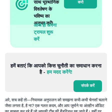
साथ भूस्थानिक
करो
विश्लेषण के
भविष्य का
अनुभव करें!
आज ही अपना
ट्रायल शुरू
करें
हमें बताएं कि आपको किस चुनौती का समाधान करना
है -
हम मदद करेंगे!
संपर्क करें
अरे, सच कहें तो—नियामक अनुपालन को समझना कभी-कभी चेनसॉ चलाने
जैसा लगता है, है ना? एक गलत कदम, और आप जुर्माने या अंतहीन ऑडिट
का सामना कर रहे हैं जो आपकी टीम की बैंडविड्थ खा जाते हैं। यहीं पर