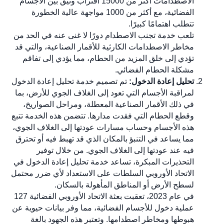
الاصطدامات أكثر من 15000 اقتراب وثيق بين الأجسام
الفضائية، مع أكثر من 1000 مواجهة عالية الخطورة
تتطلب اهتمامًا كبيرًا.
تلعب خدمة تجنب الاصطدام دورًا لا غنى عنه في الحد من
مخاطر الاصطدامات الكارثية للأقمار الصناعية، والتي قد
تؤدي إلى خلق المزيد من الحطام، مما يؤدي إلى تفاقم
مشكلة الحطام الفضائي.
تحليل إعادة الدخول:
تم تصميم خدمة تحليل إعادة الدخول
لمراقبة الأجسام التي تعود إلى الغلاف الجوي للأرض، بما
في ذلك الأقمار الصناعية المعطلة، ومراحل الصواريخ،
وقطع الحطام التي فقدت مدارها. تتضمن هذه الخدمة تتبع
هذه الأجسام وحساب مسارات عودتها إلى الغلاف الجوي،
مما يساعد في التنبؤ بالمكان الذي قد تهبط فيه أو تحترق
فيه عند عودتها إلى الغلاف الجوي. من خلال توفير
التحذيرات المبكرة، تساعد خدمة تحليل إعادة الدخول في
الاتحاد الأوروبي السلطات على الاستعداد لأي ضرر محتمل
لسطح الأرض أو المناطق المأهولة بالسكان.
في عام 2023، تعقبت بعثة الاتحاد الأوروبي الفضائية 127
عملية دخول للأجسام الفضائية، مما وفر بيانات حيوية عن
هبوطها ومخاطر اصطدامها. وتعتبر هذه الجهود بالغة