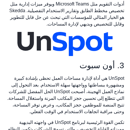
أدوات التقويم مثل Microsoft Teams ويوفر ميزات إدارية مثل
تخصيص مخطط الطابق وتقارير الاستخدام التفصيلية. Skedda
هو الخيار المثالي للمؤسسات التي تبحث عن حل قابل للتطوير
وقابل للتخصيص وبديهي لإدارة المساحات.
3. أون سبوت
UnSpot هي أداة لإدارة مساحات العمل تحظى بإشادة كبيرة
ومشهورة ببساطتها وواجهتها سهلة الاستخدام. بعد التحول إلى
نماذج العمل الهجينة، أصبحت UnSpot الحل المفضل للشركات
التي تتطلع إلى تحسين حجز المكاتب المرنة واستغلال المساحة.
تتيح المنصة للموظفين حجز المكاتب، وعرض توفر المساحة،
وحتى مراقبة اتجاهات الاستخدام في الوقت الفعلي.
تكمن القوة الرئيسية لبرنامج UnSpot في واجهته البديهية
وميزاته القابلة للتخصيص، والتي تسمح للشركات بتكوين النظام