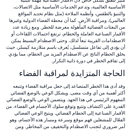
مثير للقلق بشكل خاص لأن الأقمار الصناعية مهمة للبنية
الأساسية العالمية، وتدعم الخدمات الأساسية مثل الاتصالات،
والتنبؤ بالطقس، وأنظمة الملاحة (مثل نظام تحديد المواقع
العالمي)، ومراقبة الأرض. كما أن محطة الفضاء الدولية وغيرها
من البعثات الفضائية المأهولة معرضة للخطر. ومع زيادة عدد
الأقمار الصناعية العاملة والحطام، ترتفع احتمالات اللقاءات أو
الاصطدامات القريبة تبعاً لذلك. وحتى الاصطدام البسيط يمكن
أن يؤدي إلى تفاعل متسلسل، يُعرف باسم متلازمة كيسلر، حيث
يخلق الحطام الناتج عن الاصطدام المزيد من الحطام، مما يؤدي
إلى تفاقم الخطر في دورة ذاتية التكرار.
الحاجة المتزايدة لمراقبة الفضاء
وقد أدى هذا الخطر المتصاعد إلى جعل مراقبة الفضاء وتتبعه
أكثر أهمية من أي وقت مضى. ويشكل الوعي بالوضع الفضائي
المفهوم الرئيسي في هذا الجهد. ويتضمن الوعي بالوضع الفضائي
القدرة على اكتشاف وتتبع وتوقع سلوك الأجسام في الفضاء، من
الأقمار الصناعية إلى الحطام الفضائي. ويتيح الوعي الفضائي
الفعّال للمشغلين فهم موقع وسرعة ومسار هذه الأجسام، وهو
أمر ضروري لتجنب الاصطدام والتخفيف من المخاطر. ومن