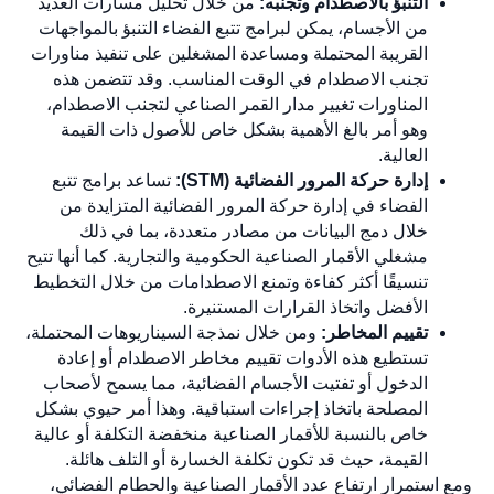
التنبؤ بالاصطدام وتجنبه:
من خلال تحليل مسارات العديد
من الأجسام، يمكن لبرامج تتبع الفضاء التنبؤ بالمواجهات
القريبة المحتملة ومساعدة المشغلين على تنفيذ مناورات
تجنب الاصطدام في الوقت المناسب. وقد تتضمن هذه
المناورات تغيير مدار القمر الصناعي لتجنب الاصطدام،
وهو أمر بالغ الأهمية بشكل خاص للأصول ذات القيمة
العالية.
إدارة حركة المرور الفضائية (STM):
تساعد برامج تتبع
الفضاء في إدارة حركة المرور الفضائية المتزايدة من
خلال دمج البيانات من مصادر متعددة، بما في ذلك
مشغلي الأقمار الصناعية الحكومية والتجارية. كما أنها تتيح
تنسيقًا أكثر كفاءة وتمنع الاصطدامات من خلال التخطيط
الأفضل واتخاذ القرارات المستنيرة.
تقييم المخاطر:
ومن خلال نمذجة السيناريوهات المحتملة،
تستطيع هذه الأدوات تقييم مخاطر الاصطدام أو إعادة
الدخول أو تفتيت الأجسام الفضائية، مما يسمح لأصحاب
المصلحة باتخاذ إجراءات استباقية. وهذا أمر حيوي بشكل
خاص بالنسبة للأقمار الصناعية منخفضة التكلفة أو عالية
القيمة، حيث قد تكون تكلفة الخسارة أو التلف هائلة.
ومع استمرار ارتفاع عدد الأقمار الصناعية والحطام الفضائي،