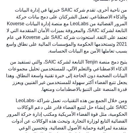
من ناحية أخرى، تقدم شركة SAIC خبرتها في إدارة البيانات
والذكاء الاصطناعي. تعمل الشركتان على دمج بيانات حركة
المرور الفضائية من LeoLabs مع منصة إدارة البيانات Koverse
التابعة لشركة SAIC، والمعروفة بميزات الأمان المتقدمة التي لا
تعتمد على الثقة. استحوذت شركة SAIC على Koverse في عام
2021 وتستخدمها الحكومة والمؤسسات المالية على نطاق واسع
بسبب تعاملها الآمن مع البيانات الحساسة.
يتيح دمج منصة Tenjin التابعة لشركة SAIC، والتي تستفيد من
الذكاء الاصطناعي والتعلم الآلي، للمستخدمين تحليل مجموعات
البيانات الضخمة دون الحاجة إلى خبرة تقنية واسعة النطاق. وهذا
يجعل تتبع الفضاء أكثر سهولة للمستخدمين غير الفنيين ويعزز
قدرة المنصة على التنبؤ بالاصطدامات ومنعها.
ومن خلال الجمع بين هذه التقنيات، تعمل شراكة LeoLabs-
SAIC على إنشاء حل لتتبع الفضاء قادر على دعم الوكالات
الحكومية، مثل قوة الفضاء الأمريكية ومكتب إدارة حركة المرور
الفضائية التابع لوزارة التجارة. وتبحث هذه الوكالات عن أدوات
متقدمة لمراقبة وحماية الأصول الفضائية، وتحسين الوعي