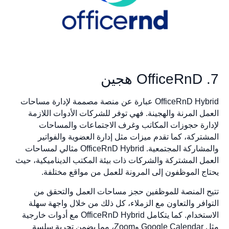
7. OfficeRnD هجين
OfficeRnD Hybrid عبارة عن منصة مصممة لإدارة مساحات
العمل المرنة والهجينة. فهي توفر للشركات الأدوات اللازمة
لإدارة حجوزات المكاتب وغرف الاجتماعات والمساحات
المشتركة، كما تقدم ميزات مثل إدارة العضوية والفواتير
والمشاركة المجتمعية. OfficeRnD Hybrid مثالي لمساحات
العمل المشتركة والشركات ذات بيئة المكتب الديناميكية، حيث
يحتاج الموظفون إلى المرونة للعمل من مواقع مختلفة.
تتيح المنصة للموظفين حجز مساحات العمل والتحقق من
التوافر والتعاون مع الزملاء، كل ذلك من خلال واجهة سهلة
الاستخدام. كما يتكامل OfficeRnD Hybrid مع أدوات خارجية
مثل Google Calendar وZoom، مما يضمن تجربة سلسة