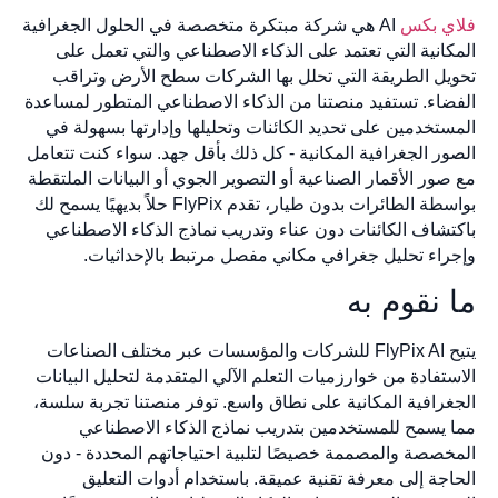
فلاي بكس
AI هي شركة مبتكرة متخصصة في الحلول الجغرافية
المكانية التي تعتمد على الذكاء الاصطناعي والتي تعمل على
تحويل الطريقة التي تحلل بها الشركات سطح الأرض وتراقب
الفضاء. تستفيد منصتنا من الذكاء الاصطناعي المتطور لمساعدة
المستخدمين على تحديد الكائنات وتحليلها وإدارتها بسهولة في
الصور الجغرافية المكانية - كل ذلك بأقل جهد. سواء كنت تتعامل
مع صور الأقمار الصناعية أو التصوير الجوي أو البيانات الملتقطة
بواسطة الطائرات بدون طيار، تقدم FlyPix حلاً بديهيًا يسمح لك
باكتشاف الكائنات دون عناء وتدريب نماذج الذكاء الاصطناعي
وإجراء تحليل جغرافي مكاني مفصل مرتبط بالإحداثيات.
ما نقوم به
يتيح FlyPix AI للشركات والمؤسسات عبر مختلف الصناعات
الاستفادة من خوارزميات التعلم الآلي المتقدمة لتحليل البيانات
الجغرافية المكانية على نطاق واسع. توفر منصتنا تجربة سلسة،
مما يسمح للمستخدمين بتدريب نماذج الذكاء الاصطناعي
المخصصة والمصممة خصيصًا لتلبية احتياجاتهم المحددة - دون
الحاجة إلى معرفة تقنية عميقة. باستخدام أدوات التعليق