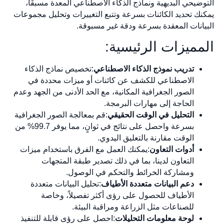
التوضيحي البديهية ونماذج الذكاء الاصطناعي المعدة مسبقًا،
يمكنك تحديد الكائنات بسرعة وتتبع التغييرات وتحليل مجموعات
البيانات المعقدة بسرعة ودقة غير مسبوقة.
المميزات الرئيسية:
تدريب نموذج الذكاء الاصطناعي
:تخصيص نماذج الذكاء
الاصطناعي للكشف عن كائنات أو ميزات محددة في
الصور الجغرافية المكانية، مع الحد الأدنى من الجهد وعدم
الحاجة إلى مهارات البرمجة.
التحليل في الوقت الحقيقي
:قم بمعالجة الصور الجغرافية
بسرعة واحصل على نتائج في ثوانٍ، مما يوفر 99.7% من
الوقت مقارنة بالتعليق اليدوي.
أدوات التعاون
:يمكنك العمل مع الفرق باستخدام ميزات
التعاون لدينا، بما في ذلك تصدير طبقة المتجهات
ومشاركة الخرائط والتحكم في الوصول.
دعم البيانات متعددة الأطياف
:تحليل البيانات متعددة
الأطياف للحصول على رؤى أكثر تفصيلاً، وخاصة
للصناعات مثل الزراعة ومراقبة البيئة.
لوحة معلومات التحليلات
:احصل على رؤى قابلة للتنفيذ