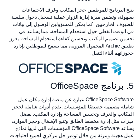
يتيح البرنامج للموظفين حجز المكاتب وغرف الاجتماعات
بسهولة، وتضمن ميزة إدارة الزوار عملية تسجيل دخول سلسة
للضيوف الخارجيين. كما يمكن للمسؤولين الوصول إلى بيانات
في الوقت الفعلي حول استخدام المساحة، مما يساعد في
تحسين تصميم المكتب وتحسين كفاءة استخدام المساحة. يعزز
تطبيق Archie المحمول المرونة، مما يسمح للموظفين بإدارة
حجوزاتهم أثناء التنقل.
5. برنامج OfficeSpace
OfficeSpace Software عبارة عن منصة إدارة مكان عمل
شاملة مصممة خصيصًا للمؤسسات. تقدم أدوات شاملة لحجز
المكاتب والغرف وتحسين المساحة وإدارة المكتب. بفضل
ميزات مثل إدارة مخطط الطابق وتتبع الإشغال وحجز الموارد،
يساعد OfficeSpace Software المؤسسات التي لديها نماذج
عمل هجينة ومرنة من خلال توفير حل مركزي لجميع احتياجات