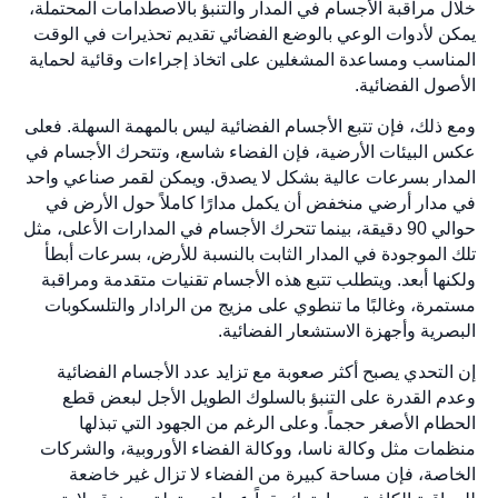
خلال مراقبة الأجسام في المدار والتنبؤ بالاصطدامات المحتملة،
يمكن لأدوات الوعي بالوضع الفضائي تقديم تحذيرات في الوقت
المناسب ومساعدة المشغلين على اتخاذ إجراءات وقائية لحماية
الأصول الفضائية.
ومع ذلك، فإن تتبع الأجسام الفضائية ليس بالمهمة السهلة. فعلى
عكس البيئات الأرضية، فإن الفضاء شاسع، وتتحرك الأجسام في
المدار بسرعات عالية بشكل لا يصدق. ويمكن لقمر صناعي واحد
في مدار أرضي منخفض أن يكمل مدارًا كاملاً حول الأرض في
حوالي 90 دقيقة، بينما تتحرك الأجسام في المدارات الأعلى، مثل
تلك الموجودة في المدار الثابت بالنسبة للأرض، بسرعات أبطأ
ولكنها أبعد. ويتطلب تتبع هذه الأجسام تقنيات متقدمة ومراقبة
مستمرة، وغالبًا ما تنطوي على مزيج من الرادار والتلسكوبات
البصرية وأجهزة الاستشعار الفضائية.
إن التحدي يصبح أكثر صعوبة مع تزايد عدد الأجسام الفضائية
وعدم القدرة على التنبؤ بالسلوك الطويل الأجل لبعض قطع
الحطام الأصغر حجماً. وعلى الرغم من الجهود التي تبذلها
منظمات مثل وكالة ناسا، ووكالة الفضاء الأوروبية، والشركات
الخاصة، فإن مساحة كبيرة من الفضاء لا تزال غير خاضعة