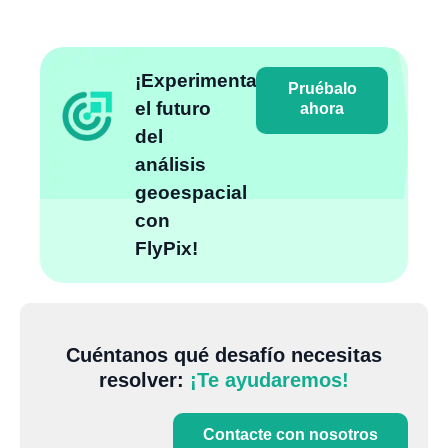
¡Experimenta
Pruébalo
el futuro
ahora
del
análisis
geoespacial
con
FlyPix!
Cuéntanos qué desafío necesitas
resolver:
¡Te ayudaremos!
Contacte con nosotros