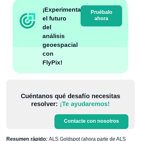
¡Experimenta
Pruébalo
el futuro
ahora
del
análisis
geoespacial
con
FlyPix!
Cuéntanos qué desafío necesitas
resolver:
¡Te ayudaremos!
Contacte con nosotros
Resumen rápido:
ALS Goldspot (ahora parte de ALS