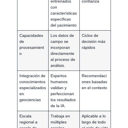
entrenados
confianza
con
características
específicas
del yacimiento
Capacidades
Los datos de
Ciclos de
de
campo se
decisión más
procesamient
incorporan
rápidos
o
directamente
al proceso de
análisis.
Integración de
Expertos
Recomendaci
conocimientos
humanos
ones basadas
especializados
validan y
en el contexto
en
perfeccionan
geociencias
los resultados
de la IA.
Escala
Trabaja en
Aplicable a lo
regional a
múltiples
largo de todo