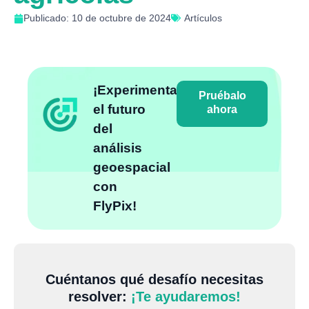
Publicado: 10 de octubre de 2024
Artículos
¡Experimenta
Pruébalo
el futuro
ahora
del
análisis
geoespacial
con
FlyPix!
Cuéntanos qué desafío necesitas
resolver:
¡Te ayudaremos!