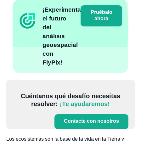
¡Experimenta
Pruébalo
el futuro
ahora
del
análisis
geoespacial
con
FlyPix!
Cuéntanos qué desafío necesitas
resolver:
¡Te ayudaremos!
Contacte con nosotros
Los ecosistemas son la base de la vida en la Tierra y