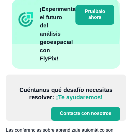
¡Experimenta
Pruébalo
el futuro
ahora
del
análisis
geoespacial
con
FlyPix!
Cuéntanos qué desafío necesitas
resolver:
¡Te ayudaremos!
Contacte con nosotros
Las conferencias sobre aprendizaje automático son