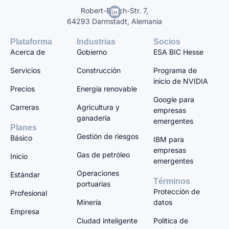
Robert-Bosch-Str. 7,
64293 Darmstadt, Alemania
Plataforma
Industrias
Socios
Acerca de
Gobierno
ESA BIC Hesse
Servicios
Construcción
Programa de
inicio de NVIDIA
Precios
Energía renovable
Google para
Carreras
Agricultura y
empresas
ganadería
emergentes
Planes
Gestión de riesgos
Básico
IBM para
empresas
Gas de petróleo
Inicio
emergentes
Operaciones
Estándar
Términos
portuarias
Protección de
Profesional
Minería
datos
Empresa
Ciudad inteligente
Política de