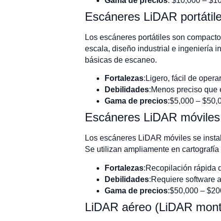
Gama de precios
: $10,000 – $1
Escáneres LiDAR portátil
Los escáneres portátiles son compactos
escala, diseño industrial e ingeniería
básicas de escaneo.
Fortalezas
:Ligero, fácil de operar
Debilidades
:Menos preciso que e
Gama de precios
:$5,000 – $50,
Escáneres LiDAR móviles
Los escáneres LiDAR móviles se instal
Se utilizan ampliamente en cartografía 
Fortalezas
:Recopilación rápida 
Debilidades
:Requiere software 
Gama de precios
:$50,000 – $2
LiDAR aéreo (LiDAR mont