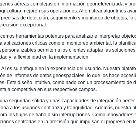
enes aéreas complejas en información georreferenciada y proc
 agricultura mejoren sus operaciones. Al emplear algoritmos av
precisas de detección, seguimiento y monitoreo de objetos, lo q
recisión excepcional.
ecemos herramientas potentes para analizar e interpretar objeto
 aplicaciones críticas como el monitoreo ambiental, la planific
A personalizables permiten a los clientes adaptar las solucione
idad y la flexibilidad en la implementación.
 AI es su enfoque en la experiencia del usuario. Nuestra plataf
ación de informes de datos geoespaciales, lo que los hace accesi
s. Este diseño intuitivo, combinado con un procesamiento de dat
ntaja competitiva en sus respectivos campos.
una seguridad sólida y unas capacidades de integración perfecta
iona a los usuarios confianza y tranquilidad. Además, nuestra p
jora los flujos de trabajo sin interrupciones. Como innovadores
ciones centradas en la precisión que impulsan el progreso en to