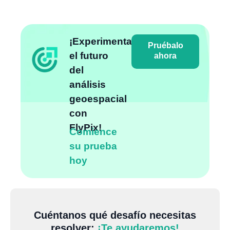
¡Experimenta
Pruébalo
el futuro
ahora
del
análisis
geoespacial
con
FlyPix!
Comience
su prueba
hoy
Cuéntanos qué desafío necesitas
resolver:
¡Te ayudaremos!