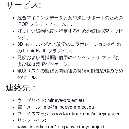
サービス:
統合マイニングデータと意思決定サポートのための
IPOP プラットフォーム。.
好ましい鉱物地帯を特定するための鉱物探査マッピ
ング。.
3D モデリングと地質学のコラボレーションのため
の LiquidEarth プラグイン。.
尾鉱および再採掘評価用のインベントリ マップお
よび採掘残渣パッケージ。.
環境リスクの監視と閉鎖後の持続可能性管理のため
のツール。.
連絡先：
ウェブサイト: mineye-project.eu
電子メール:
info@mineeye-project.eu
フェイスブック: www.facebook.com/mineyeproject
リンクトイン:
www.linkedin.com/company/mineyeproject