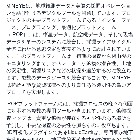
MINEYEは、地球観測データと実際の採掘オペレーショ
ンを結び付けるデジタルツールを開発しています。プロ
ジェクトの主要プラットフォームである「インターフェ
ース、プログラミング、最適化プラットフォーム
（IPOP）」は、衛星データ、航空機データ、そして現場
データを単一のシステムに統合し、採掘ライフサイクル
全体にわたる意思決定を支援するように設計されていま
す。このプラットフォームは、初期の探査から閉山後の
モニタリングまで、オペレーターが鉱物の潜在性、土地
の安定性、環境リスクなどの状況を追跡するのに役立ち
ます。複数のデータソースを統合することで、MINEYE
は持続可能な資源採掘へのより責任ある透明性の高いア
プローチを実現します。.
IPOPプラットフォームには、採掘プロセスの様々な側面
に対応する複数の専用ツールが含まれています。鉱物探
査マップは、貴重な鉱物が存在する可能性のある場所を
予測し、不要な探査の必要性を減らすのに役立ちます。
3D可視化プラグインであるLiquidEarthは、専門家が地下
構造をモデル化し、地質学的不確実性を評価するのに役