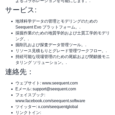
よるコラボレーションを可能にします。.
サービス:
地球科学データの管理とモデリングのための
Seequent Evo プラットフォーム。.
採掘作業のための地質学的および土質工学的モデリ
ング。.
掘削孔および探査データ管理ツール。.
リソース見積もりとグレード管理ワークフロー。.
持続可能な現場管理のための尾鉱および閉鎖後モニ
タリング ソリューション。.
連絡先：
ウェブサイト: www.seequent.com
Eメール:
support@seequent.com
フェイスブック:
www.facebook.com/seequent.software
ツイッター: x.com/seequentglobal
リンクトイン: