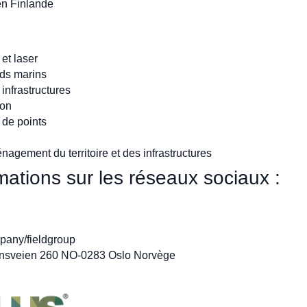
en Finlande
et laser
nds marins
 infrastructures
ion
 de points
énagement du territoire et des infrastructures
ations sur les réseaux sociaux :
pany/fieldgroup
nsveien 260 NO-0283 Oslo Norvège