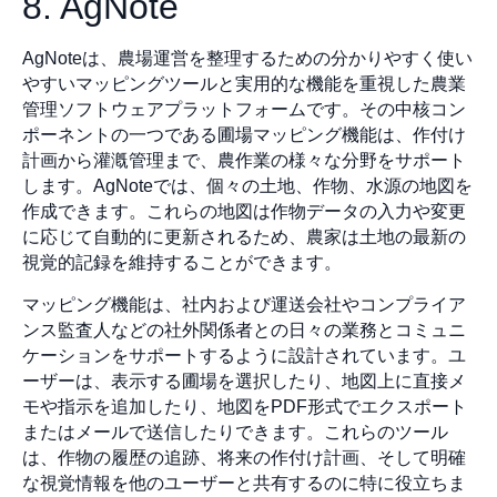
8. AgNote
AgNoteは、農場運営を整理するための分かりやすく使い
やすいマッピングツールと実用的な機能を重視した農業
管理ソフトウェアプラットフォームです。その中核コン
ポーネントの一つである圃場マッピング機能は、作付け
計画から灌漑管理まで、農作業の様々な分野をサポート
します。AgNoteでは、個々の土地、作物、水源の地図を
作成できます。これらの地図は作物データの入力や変更
に応じて自動的に更新されるため、農家は土地の最新の
視覚的記録を維持することができます。
マッピング機能は、社内および運送会社やコンプライア
ンス監査人などの社外関係者との日々の業務とコミュニ
ケーションをサポートするように設計されています。ユ
ーザーは、表示する圃場を選択したり、地図上に直接メ
モや指示を追加したり、地図をPDF形式でエクスポート
またはメールで送信したりできます。これらのツール
は、作物の履歴の追跡、将来の作付け計画、そして明確
な視覚情報を他のユーザーと共有するのに特に役立ちま