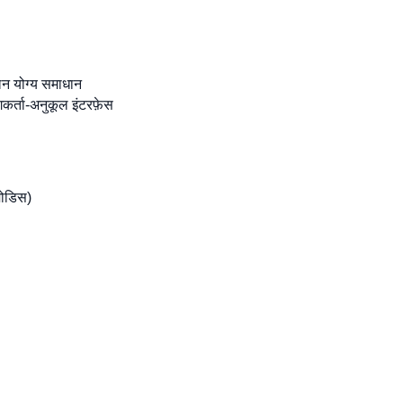
लन योग्य समाधान
कर्ता-अनुकूल इंटरफ़ेस
मोडिस)