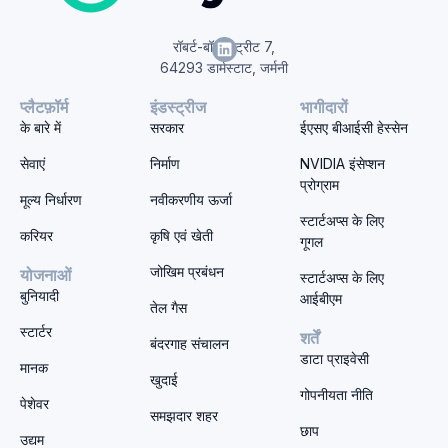
रॉबर्ट-बॉश-स्ट्रीट 7,
64293 डार्मस्टाट, जर्मनी
प्लैटफ़ॉर्म
इंडस्ट्रीज
भागीदारों
के बारे में
सरकार
ईएसए बीआईसी हेस्सेन
सेवाएं
निर्माण
NVIDIA इंसेप्शन
प्रोग्राम
मूल्य निर्धारण
नवीकरणीय ऊर्जा
स्टार्टअप्स के लिए
करियर
कृषि एवं खेती
गूगल
जोखिम प्रबंधन
योजनाओं
स्टार्टअप्स के लिए
बुनियादी
आईबीएम
तेल गैस
स्टार्टर
शर्तें
बंदरगाह संचालन
डाटा प्राइवेसी
मानक
खुदाई
गोपनीयता नीति
पेशेवर
समझदार शहर
छाप
उद्यम