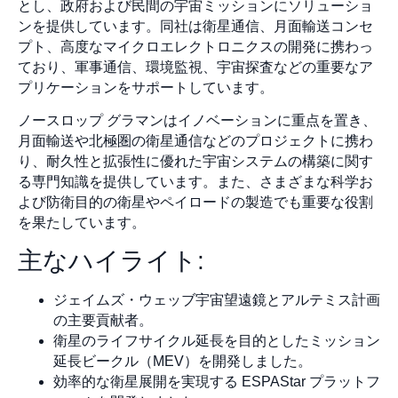
とし、政府および民間の宇宙ミッションにソリューショ
ンを提供しています。同社は衛星通信、月面輸送コンセ
プト、高度なマイクロエレクトロニクスの開発に携わっ
ており、軍事通信、環境監視、宇宙探査などの重要なア
プリケーションをサポートしています。
ノースロップ グラマンはイノベーションに重点を置き、
月面輸送や北極圏の衛星通信などのプロジェクトに携わ
り、耐久性と拡張性に優れた宇宙システムの構築に関す
る専門知識を提供しています。また、さまざまな科学お
よび防衛目的の衛星やペイロードの製造でも重要な役割
を果たしています。
主なハイライト:
ジェイムズ・ウェッブ宇宙望遠鏡とアルテミス計画
の主要貢献者。
衛星のライフサイクル延長を目的としたミッション
延長ビークル（MEV）を開発しました。
効率的な衛星展開を実現する ESPAStar プラットフ