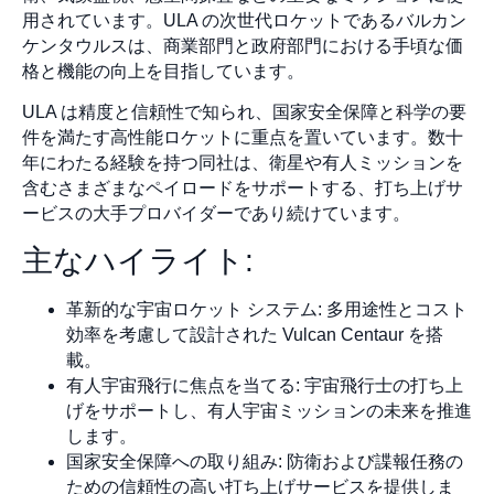
用されています。ULA の次世代ロケットであるバルカン
ケンタウルスは、商業部門と政府部門における手頃な価
格と機能の向上を目指しています。
ULA は精度と信頼性で知られ、国家安全保障と科学の要
件を満たす高性能ロケットに重点を置いています。数十
年にわたる経験を持つ同社は、衛星や有人ミッションを
含むさまざまなペイロードをサポートする、打ち上げサ
ービスの大手プロバイダーであり続けています。
主なハイライト:
革新的な宇宙ロケット システム: 多用途性とコスト
効率を考慮して設計された Vulcan Centaur を搭
載。
有人宇宙飛行に焦点を当てる: 宇宙飛行士の打ち上
げをサポートし、有人宇宙ミッションの未来を推進
します。
国家安全保障への取り組み: 防衛および諜報任務の
ための信頼性の高い打ち上げサービスを提供しま