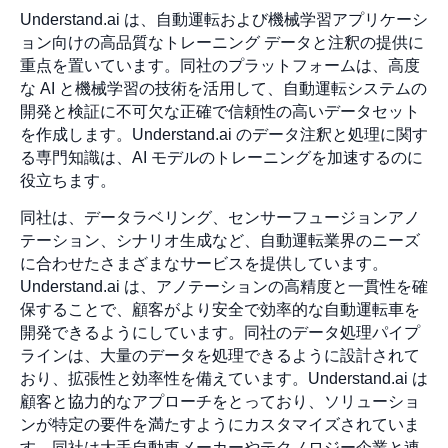
Understand.ai は、自動運転および機械学習アプリケーシ
ョン向けの高品質なトレーニング データと注釈の提供に
重点を置いています。同社のプラットフォームは、高度
な AI と機械学習の技術を活用して、自動運転システムの
開発と検証に不可欠な正確で信頼性の高いデータセット
を作成します。Understand.ai のデータ注釈と処理に関す
る専門知識は、AI モデルのトレーニングを加速するのに
役立ちます。
同社は、データラベリング、センサーフュージョンアノ
テーション、シナリオ生成など、自動運転業界のニーズ
に合わせたさまざまなサービスを提供しています。
Understand.ai は、アノテーションの高精度と一貫性を確
保することで、顧客がより安全で効率的な自動運転車を
開発できるようにしています。同社のデータ処理パイプ
ラインは、大量のデータを処理できるように設計されて
おり、拡張性と効率性を備えています。Understand.ai は
顧客と協力的なアプローチをとっており、ソリューショ
ンが特定の要件を満たすようにカスタマイズされていま
す。同社は大手自動車メーカーやテクノロジー企業と連