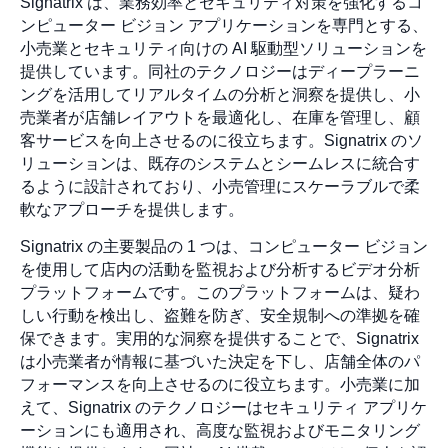
Signatrix は、業務効率とセキュリティ対策を強化するコ
ンピューター ビジョン アプリケーションを専門とする、
小売業とセキュリティ向けの AI 駆動型ソリューションを
提供しています。同社のテクノロジーはディープラーニ
ングを活用してリアルタイムの分析と洞察を提供し、小
売業者が店舗レイアウトを最適化し、在庫を管理し、顧
客サービスを向上させるのに役立ちます。Signatrix のソ
リューションは、既存のシステムとシームレスに統合す
るように設計されており、小売管理にスケーラブルで柔
軟なアプローチを提供します。
Signatrix の主要製品の 1 つは、コンピューター ビジョン
を使用して店内の活動を監視および分析するビデオ分析
プラットフォームです。このプラットフォームは、疑わ
しい行動を検出し、盗難を防ぎ、安全規制への準拠を確
保できます。実用的な洞察を提供することで、Signatrix
は小売業者が情報に基づいた決定を下し、店舗全体のパ
フォーマンスを向上させるのに役立ちます。小売業に加
えて、Signatrix のテクノロジーはセキュリティ アプリケ
ーションにも適用され、高度な監視およびモニタリング