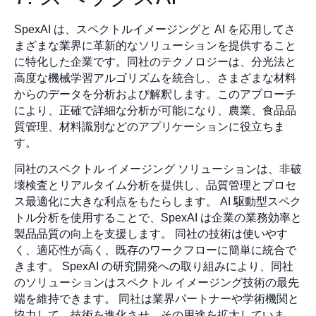
SpexAI は、スペクトルイメージングと AI を応用してさ
まざまな業界に革新的なソリューションを提供すること
に特化した企業です。同社のテクノロジーは、分光法と
高度な機械学習アルゴリズムを統合し、さまざまな材料
からのデータを分析および解釈します。このアプローチ
により、正確で詳細な分析が可能になり、農業、食品品
質管理、材料識別などのアプリケーションに役立ちま
す。
同社のスペクトル イメージング ソリューションは、非破
壊検査とリアルタイム分析を提供し、品質管理とプロセ
ス最適化に大きな利点をもたらします。 AI 駆動型スペク
トル分析を使用することで、SpexAI は企業の業務効率と
製品品質の向上を支援します。 同社の技術は使いやす
く、適応性が高く、既存のワークフローに簡単に統合で
きます。 SpexAI の研究開発への取り組みにより、同社
のソリューションはスペクトル イメージング技術の最先
端を維持できます。 同社は業界パートナーや学術機関と
協力して、技術を進化させ、その用途を拡大していま