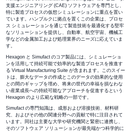
支援エンジニアリング (CAE) ソフトウェアを専門とし、
特に製造プロセスの仮想シミュレーションに重点を置い
ています。ハンブルクに拠点を置くこの企業は、プロセ
ス シミュレーションを通じて製造技術を最適化する堅牢
なソリューションを提供し、自動車、航空宇宙、機械工
学などの金属加工および処理業界のニーズに応えていま
す。
Hexagon と Simufact のコア製品には、シミュレーショ
ンを活用して持続可能で効率的な製造プロセスを推進す
る Virtual Manufacturing Suite が含まれます。このスイー
トは、膨大なデータの作成とこのデータの効果的な使用
との間のギャップを埋め、将来の世代の幸福を損なわな
い産業成長への持続可能なアプローチを促進するという
Hexagon のより広範な戦略の一部です。
Simufact の専門知識は、成形および溶接技術、材料研
究、およびその他の関連分野への貢献で特に注目されて
います。同社は主要な大学や研究機関と緊密に連携し、
そのソフトウェア ソリューションが最先端かつ科学的に