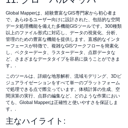
Global Mapperは、経験豊富なGIS専門家から初心者ま
で、あらゆるユーザー向けに設計された、包括的な空間
データ処理機能を備えた多機能GISツールです。300種類
以上のファイル形式に対応し、データの視覚化、分析、
管理のための豊富な機能を提供します。直感的なインタ
ーフェースが特徴で、複雑なGISワークフローを簡素化
し、ベクターデータ、ラスターデータ、点群データな
ど、さまざまなデータタイプを容易に扱うことができま
す。.
このツールは、詳細な地形解析、流域モデリング、3Dビ
ジュアライゼーションをすべて単一のプラットフォーム
で処理できる点で際立っています。体積計算の生成、空
間演算の実行、点群の編集など、どのような作業におい
ても、Global Mapperは正確性と使いやすさを保証しま
す。.
主なハイライト: