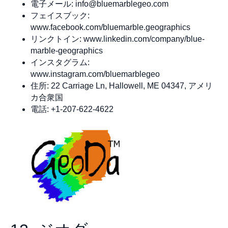
電子メール:
info@bluemarblegeo.com
フェイスブック:
www.facebook.com/bluemarble.geographics
リンクトイン: www.linkedin.com/company/blue-
marble-geographics
インスタグラム:
www.instagram.com/bluemarblegeo
住所: 22 Carriage Ln, Hallowell, ME 04347, アメリ
カ合衆国
電話: +1-207-622-4622