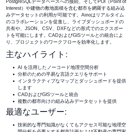
PostgreSQLデータベースへの接続、そしてPOI（Point of
Interest）や建物の敷地面積を含む都市を網羅する組み込
みデータセットの利用が可能です。Ainoはリアルタイム
のコラボレーションを促進し、ライブダッシュボードの
共有や、JSON、CSV、DXFなどの形式でのエクスポー
トを可能にします。CADおよびGISツールとの統合によ
り、プロジェクトのワークフローを効率化します。
主なハイライト:
AI を活用したノーコード地理空間分析
分析のための平易な言語クエリをサポート
インタラクティブなマップとダッシュボードを提供
します
CADおよびGISツールと統合
複数の都市向けの組み込みデータセットを提供
最適なユーザー:
技術的な専門知識がなくてもアクセス可能な地理空
間分析を必要とする都市計画および不動産の専門家