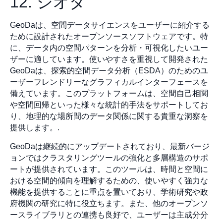
12. ジオダ
GeoDaは、空間データサイエンスをユーザーに紹介する
ために設計されたオープンソースソフトウェアです。特
に、データ内の空間パターンを分析・可視化したいユー
ザーに適しています。使いやすさを重視して開発された
GeoDaは、探索的空間データ分析（ESDA）のためのユ
ーザーフレンドリーなグラフィカルインターフェースを
備えています。このプラットフォームは、空間自己相関
や空間回帰といった様々な統計的手法をサポートしてお
り、地理的な場所間のデータ関係に関する貴重な洞察を
提供します。.
GeoDaは継続的にアップデートされており、最新バージ
ョンではクラスタリングツールの強化と多層構造のサポ
ートが提供されています。このツールは、時間と空間に
おける空間的傾向を理解するための、使いやすく強力な
機能を提供することに重点を置いており、学術研究や政
府機関の研究に特に役立ちます。また、他のオープンソ
ースライブラリとの連携も良好で、ユーザーは主成分分