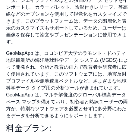
ータ、シェイプファイルなどの独自のデータ セットをイ
ンポートし、カラー パレット、陰影付きレリーフ、等高
線などのオプションを使用して視覚化をカスタマイズで
きます。このプラットフォームは、データの階層化と表
示のカスタマイズもサポートしているため、ユーザーは
画像を保存して論文やプレゼンテーションに使用できま
す。
GeoMapApp は、コロンビア大学のラモント・ドハティ
地球観測所の海洋地球科学データ システム (MGDS) によ
って開発され、分析と教育の両方で教育者や研究者に広
く使用されています。このソフトウェアには、地震反射
プロファイルや測地速度ベクトルなど、さまざまな地球
科学データ タイプ用の分析ツールが含まれています。
GeoMapApp は、マルチ解像度のグローバル標高データ
ベース マップを備えており、初心者と熟練ユーザーの両
方が、特別なソフトウェアを必要とせずに多分野にわた
るデータを分析できるようにサポートします。
料金プラン: