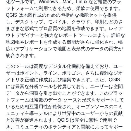
化ツールです。Windows、Mac、Linux など複数のプラ
ットフォームで利用できるため、柔軟に使用できます。
QGIS は地図作成のための包括的な機能セットを提供
し、デスクトップ、モバイル、クラウド、印刷などのさ
まざまな形式でプロ品質の地図を作成できます。レイア
ウト デザイナーと強力なレポート ツールにより、詳細な
地図帳やレポートを作成する機能がさらに強化され、幅
広いアプリケーションで地図と表形式のデータの両方が
統合されます。
このツールは高度なデジタル化機能を備えており、ユー
ザーはポイント、ライン、ポリゴン、さらに複雑なジオ
メトリを正確に作成および編集できます。また、QGIS
には豊富な分析ツールも付属しており、ユーザーは空間
データから洞察を引き出すことができます。このプラッ
トフォームは複数のデータ ソースと形式をサポートして
いるため相互運用性が確保され、オープンソースのコミ
ュニティ主導モデルにより世界中のユーザーからの貢献
と改善が促進されます。QGIS は完全に無料で使用で
き、コミュニティのボランティアと貢献によってサポー