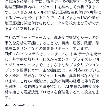
グ知識を必要とせずに、衛星データや航空データなどの
地理空間画像内のオブジェクトを検出して分析できま
す。カスタム AI モデルの作成と正確な注釈付けを可能に
するツールを提供することで、さまざまな分野の企業が
地理座標に関連付けられたデータを監視および分析でき
るように支援します。
当社のプラットフォームは、高密度で複雑なシーンの効
率的な分析を可能にすることで、農業、建設、政府、環
境モニタリングなどの業界をサポートしています。
FlyPix AI のシステムは、マルチスペクトル データを統合
し、基本的な無料サービスからエンタープライズ レベル
のソリューションまで、さまざまなサブスクリプション
プランを提供します。主な機能には、AI 対応のオブジェ
クト検出、詳細なオブジェクト分析、異常検出などがあ
ります。これらの機能は、企業が時間の経過に伴う変化
を追跡し、潜在的な問題を特定し、AI 主導の地理空間分
析を通じて意思決定プロセスを合理化するのに役立ちま
す。