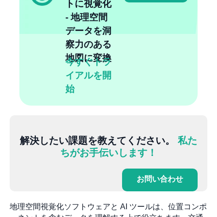
トに視覚化
- 地理空間
データを洞
察力のある
地図に変換
今すぐトラ
イアルを開
始
解決したい課題を教えてください。
私た
ちがお手伝いします！
お問い合わせ
地理空間視覚化ソフトウェアと AI ツールは、位置コンポ