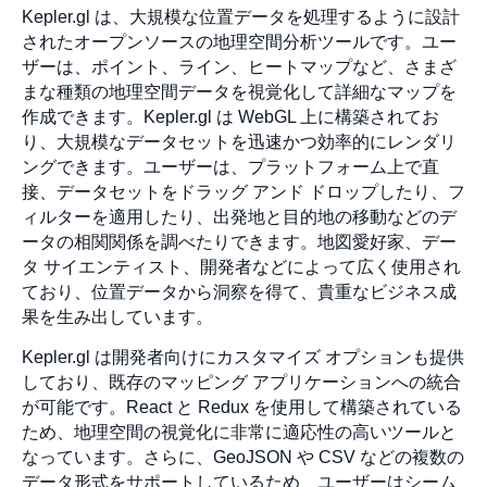
Kepler.gl は、大規模な位置データを処理するように設計
されたオープンソースの地理空間分析ツールです。ユー
ザーは、ポイント、ライン、ヒートマップなど、さまざ
まな種類の地理空間データを視覚化して詳細なマップを
作成できます。Kepler.gl は WebGL 上に構築されてお
り、大規模なデータセットを迅速かつ効率的にレンダリ
ングできます。ユーザーは、プラットフォーム上で直
接、データセットをドラッグ アンド ドロップしたり、フ
ィルターを適用したり、出発地と目的地の移動などのデ
ータの相関関係を調べたりできます。地図愛好家、デー
タ サイエンティスト、開発者などによって広く使用され
ており、位置データから洞察を得て、貴重なビジネス成
果を生み出しています。
Kepler.gl は開発者向けにカスタマイズ オプションも提供
しており、既存のマッピング アプリケーションへの統合
が可能です。React と Redux を使用して構築されている
ため、地理空間の視覚化に非常に適応性の高いツールと
なっています。さらに、GeoJSON や CSV などの複数の
データ形式をサポートしているため、ユーザーはシーム