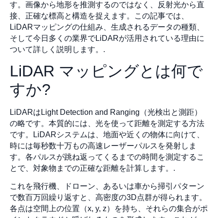
す。画像から地形を推測するのではなく、反射光から直
接、正確な標高と構造を捉えます。この記事では、
LiDARマッピングの仕組み、生成されるデータの種類、
そして今日多くの業界でLiDARが活用されている理由に
ついて詳しく説明します。.
LiDAR マッピングとは何で
すか?
LiDARはLight Detection and Ranging（光検出と測距）
の略です。本質的には、光を使って距離を測定する方法
です。LiDARシステムは、地面や近くの物体に向けて、
時には毎秒数十万もの高速レーザーパルスを発射しま
す。各パルスが跳ね返ってくるまでの時間を測定するこ
とで、対象物までの正確な距離を計算します。.
これを飛行機、ドローン、あるいは車から掃引パターン
で数百万回繰り返すと、高密度の3D点群が得られます。
各点は空間上の位置（x, y, z）を持ち、それらの集合がポ