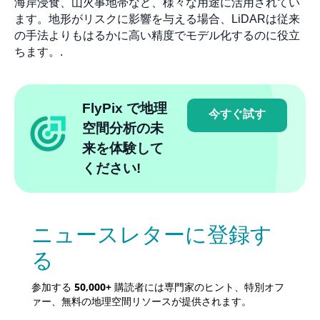
海岸浸食、山火事地帯など、様々な用途に活用されてい
ます。地形がリスクに影響を与える場合、LiDARは従来
の手法よりもはるかに高い精度でモデル化するのに役立
ちます。.
FlyPix で地理
今すぐ試す
空間分析の未
来を体験して
ください!
ニュースレターに登録す
る
参加する
50,000+
購読者には専門家のヒント、特別オフ
ァー、無料の地理空間リソースが提供されます。