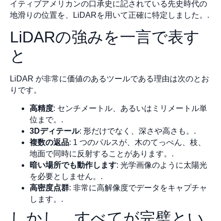
イティブアメリカンの口承史に記されている先史時代の
地滑りの位置を、LiDARを用いて正確に特定しました。.
LiDARの強みを一言で表す
と
LiDAR が非常に価値のあるツールである理由は次のとお
りです。
高精度
: センチメートル、あるいはミリメートル単
位まで。.
3Dディテール
: 形だけでなく、深さや高さも。.
複数の返品
: 1 つのパルスが、木のてっぺん、枝、
地面で同時に反射することがあります。.
暗い場所でも動作します
: 光学画像のように太陽光
を必要としません。.
高密度点群
: 非常に高解像度でデータをキャプチャ
します。.
しかし、すべてが完璧とい