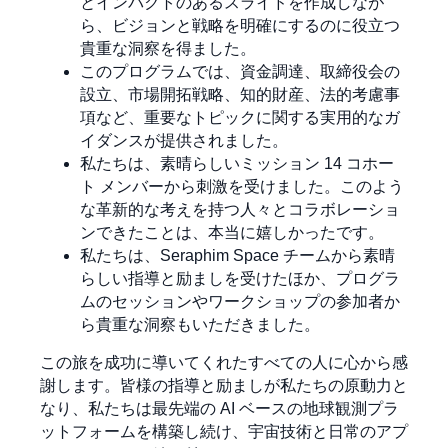
とインパクトのあるスライドを作成しなが
ら、ビジョンと戦略を明確にするのに役立つ
貴重な洞察を得ました。
このプログラムでは、資金調達、取締役会の
設立、市場開拓戦略、知的財産、法的考慮事
項など、重要なトピックに関する実用的なガ
イダンスが提供されました。
私たちは、素晴らしいミッション 14 コホー
ト メンバーから刺激を受けました。このよう
な革新的な考えを持つ人々とコラボレーショ
ンできたことは、本当に嬉しかったです。
私たちは、Seraphim Space チームから素晴
らしい指導と励ましを受けたほか、プログラ
ムのセッションやワークショップの参加者か
ら貴重な洞察もいただきました。
この旅を成功に導いてくれたすべての人に心から感
謝します。皆様の指導と励ましが私たちの原動力と
なり、私たちは最先端の AI ベースの地球観測プラ
ットフォームを構築し続け、宇宙技術と日常のアプ