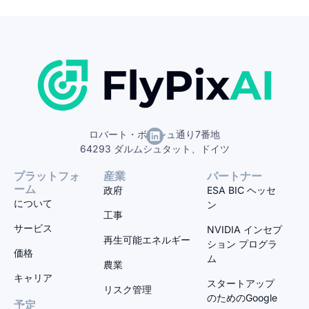
ロバート・ボッシュ通り7番地
64293 ダルムシュタット、ドイツ
プラットフォ
産業
パートナー
ーム
政府
ESA BIC ヘッセ
について
ン
工事
サービス
NVIDIA インセプ
再生可能エネルギー
ション プログラ
価格
ム
農業
キャリア
スタートアップ
リスク管理
のためのGoogle
予定