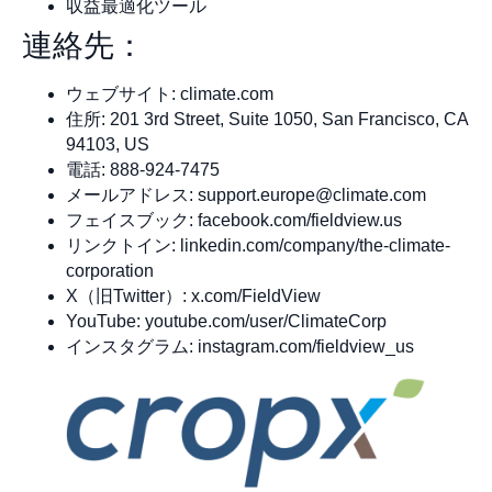
収益最適化ツール
連絡先：
ウェブサイト: climate.com
住所: 201 3rd Street, Suite 1050, San Francisco, CA
94103, US
電話: 888-924-7475
メールアドレス:
support.europe@climate.com
フェイスブック: facebook.com/fieldview.us
リンクトイン: linkedin.com/company/the-climate-
corporation
X（旧Twitter）: x.com/FieldView
YouTube: youtube.com/user/ClimateCorp
インスタグラム: instagram.com/fieldview_us