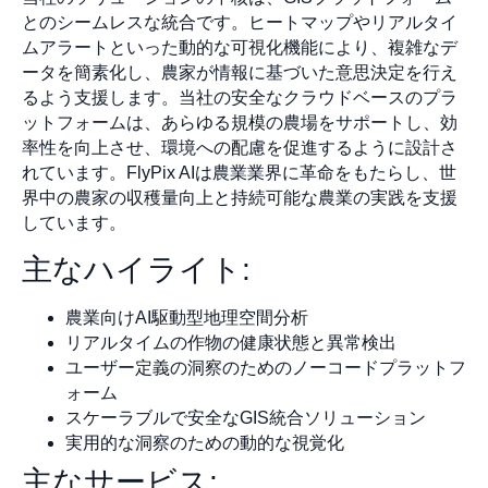
とのシームレスな統合です。ヒートマップやリアルタイ
ムアラートといった動的な可視化機能により、複雑なデ
ータを簡素化し、農家が情報に基づいた意思決定を行え
るよう支援します。当社の安全なクラウドベースのプラ
ットフォームは、あらゆる規模の農場をサポートし、効
率性を向上させ、環境への配慮を促進するように設計さ
れています。FlyPix AIは農業業界に革命をもたらし、世
界中の農家の収穫量向上と持続可能な農業の実践を支援
しています。
主なハイライト:
農業向けAI駆動型地理空間分析
リアルタイムの作物の健康状態と異常検出
ユーザー定義の洞察のためのノーコードプラットフ
ォーム
スケーラブルで安全なGIS統合ソリューション
実用的な洞察のための動的な視覚化
主なサービス: