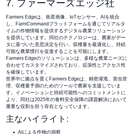
7. ファーマーズエッジ社
Farmers Edgeは、衛星画像、IoTセンサー、AIを統合
し、FarmCommandプラットフォームを通じてリアルタ
イムの作物情報を提供するデジタル農業ソリューション
を提供しています。同社のテクノロジーは、農家がデー
タに基づいた意思決定を行い、収穫量を最適化し、持続
可能な農業慣行を促進することを可能にします。
Farmers Edgeのソリューションは、多様な農業ニーズに
合わせてカスタマイズされており、拡張性とアクセス性
を確保しています。
世界中に拠点を置くFarmers Edgeは、精密灌漑、害虫管
理、収穫量予測のためのツールで農家を支援していま
す。イノベーションと持続可能性へのコミットメントに
より、同社は2025年の食料安全保障の課題解決において
重要な役割を担う存在となっています。
主なハイライト:
AIによる作物の洞察