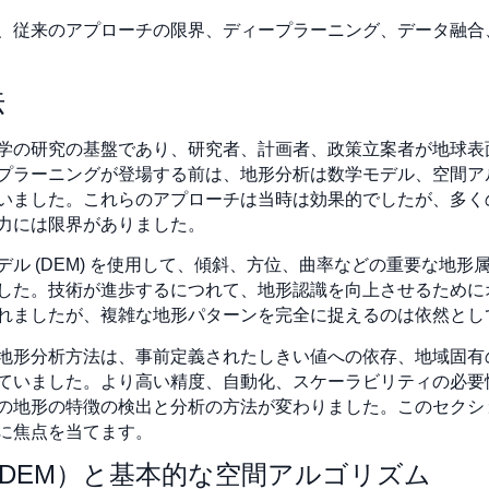
、従来のアプローチの限界、ディープラーニング、データ融合、デ
法
学の研究の基盤であり、研究者、計画者、政策立案者が地球表
プラーニングが登場する前は、地形分析は数学モデル、空間ア
いました。これらのアプローチは当時は効果的でしたが、多く
力には限界がありました。
ル (DEM) を使用して、傾斜、方位、曲率などの重要な地
た。技術が進歩するにつれて、地形認識を向上させるためにオブ
れましたが、複雑な地形パターンを完全に捉えるのは依然とし
地形分析方法は、事前定義されたしきい値への依存、地域固有
いました。より高い精度、自動化、スケーラビリティの必要性が最
の地形の特徴の検出と分析の方法が変わりました。このセクシ
に焦点を当てます。
（DEM）と基本的な空間アルゴリズム