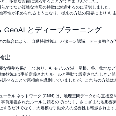
いと、多様な景観に適応することができませんでした。
明らかでない複雑な地形の特徴に対処するのに苦労しました。
効率性が求められるようになり、従来の方法の限界により AI 
GeoAI とディープラーニング
ニングの統合により、自動特徴検出、パターン認識、データ融合
体検出
要な役割を果たしており、AI モデルが湖、尾根、谷、盆地な
は、物体検出は事前定義されたルールと手動で設定されたしきい
率値を調べることで尾根線を識別していましたが、これらの方法
ーラル ネットワーク (CNN) は、地理空間データから直接
は、事前定義されたルールに頼るのではなく、さまざまな地形要
上するだけでなく、大規模な手動介入の必要性も軽減されます