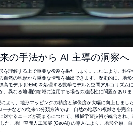
来の手法から AI 主導の洞察へ
形を理解する上で重要な役割を果たします。これにより、科学
の自然の地形から重要な情報を抽出できます。歴史的に、地形
高モデル (DEM) を処理する数学モデルと空間アルゴリズ
が、異なる地理的領域に適用する場合の適応性に問題がありま
出現により、地形マッピングの精度と解像度が大幅に向上しまし
スのアプローチなどの従来の分類方法では、自然の地形の複雑さを完
に対するニーズが高まるにつれて、機械学習技術が統合され、
した。地理空間人工知能 (GeoAI) の導入により、地形分類
。