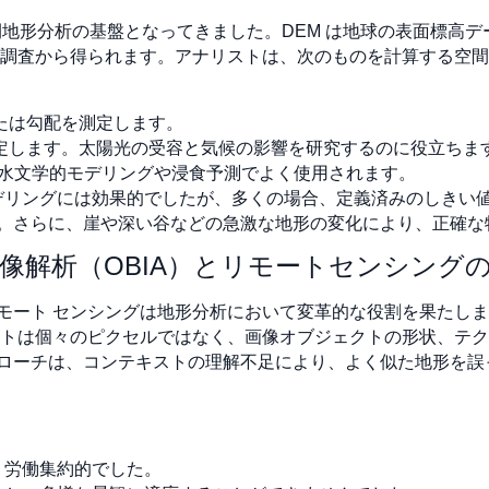
長い間地形分析の基盤となってきました。DEM は地球の表面標
測量調査から得られます。アナリストは、次のものを計算する空
たは勾配を測定します。
定します。太陽光の受容と気候の影響を研究するのに役立ちま
水文学的モデリングや浸食予測でよく使用されます。
モデリングには効果的でしたが、多くの場合、定義済みのしきい
。さらに、崖や深い谷などの急激な地形の変化により、正確な
画像解析（OBIA）とリモートセンシング
モート センシングは地形分析において変革的な役割を果たしま
ナリストは個々のピクセルではなく、画像オブジェクトの形状、
ローチは、コンテキストの理解不足により、よく似た地形を誤
。
、労働集約的でした。