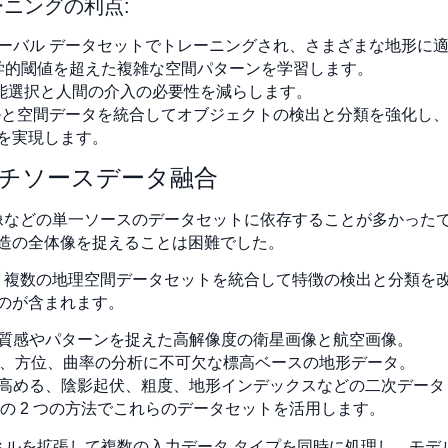
ニングの利点:
ーバル データセットでトレーニングされ、さまざまな地形に
数学的閾値を超えた複雑な空間パターンを学習します。
能選択と人間の介入の必要性を減らします。
モデルと空間データを統合してオブジェクトの検出と分類を強化
を実現します。
ルチソースデータ融合
画像などの単一ソースのデータセットに依存することが多かった
造の全体像を捉えることは困難でした。
は、複数の地理空間データセットを統合して特徴の検出と分類を
のが含まれます。
質感やパターンを捉えた高解像度の衛星画像と航空画像。
、方位、曲率の分析に不可欠な標高ベースの地形データ。
高める、陰影起伏、粗度、地形インデックスなどの二次データ
の 2 つの方法でこれらのデータセットを活用します。
ャネルを拡張して複数の入力データ タイプを同時に処理し、モ