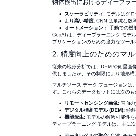
物体検出におけるディープラー
スケーラビリティ:
モデルはグロ
より高い精度:
CNN は単純な
オートメーション：
手動での機
GeoAI は、ディープラーニング 
プリケーションのための強力なツール
2. 精度向上のためのマ
従来の地形分析では、DEM や衛星
供しましたが、その制限により地形構
マルチソース データ フュージョン
す。これらのデータセットには次のも
リモートセンシング画像:
表面の
デジタル標高モデル (DEM):
傾斜
機能派生:
モデルの解釈可能性を
ディープラーニング モデルは、主に次
データレベルの融合:
CNN チ