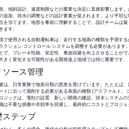
形、傾斜設計、速度制限などの重要な決定に直接影響します。
の追加、排水の調整などの設計要素が促されます。より平坦な
点を当てます。地形を事前に理解することで、設計チームは最
きます。
境で使用される自動運転車は、走行する地面の種類を予測する
クション コントロール システムを調整する必要があります。高度
とで、ブレーキ性能、安定性、事故回避を向上させることがで
大きく変化する可能性がある開発途上地域では特に重要です。
リソース管理
者は、日常業務で地形分類の恩恵を受けています。たとえば、
トに沿って掘削する必要がある表面の種類 (アスファルト、コ
ロジックは、電柱の設置、新しい開発の建設、排水システムの
織は不要な損傷や非効率を回避し、最終的にコストとプロジェ
礎ステップ