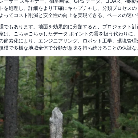
ーザー スキャナー、衛星画像、GPS データ、LiDAR、機
トを処理し、詳細をより正確にキャプチャし、分類プロセスの
よってコスト削減と安全性の向上を実現できる、ペースの速い
理でもあります。地面を効果的に分類すると、プロジェクト計
家は、ごちゃごちゃしたデータ ポイントの雲を扱う代わりに
の簡素化により、エンジニアリング、ロボット工学、環境管理
規模で多様な地域全体で分類が意味を持ち続けることの保証な