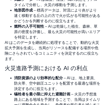
タイムで分析し、火災の移動を予測します。
地形図作成
– 標高データは、対流により炎がより
速く移動する丘の上の方で火が広がる可能性がある
かどうかを判断するのに役立ちます。
燃料の入手可能性
– AI は乾燥した植生、森林、草
原の密度を評価し、最も火災の可能性が高いエリア
を特定します。
AI はこのデータを継続的に処理することで、動的な火災
拡大予測を生成し、当局がリソースを配備する場所や危
険にさらされているコミュニティを決定するのに役立ち
ます。
火災進路予測における AI の利点
消防資源のより効率的な配分
– AI は、地上要員、
防火帯、空中鎮圧ユニットを配置する最適な場所を
決定するのに役立ちます。
犠牲者を最小限に抑えた避難計画
– 火災の予想進
路上にある地域を予測することで、当局はタイムリ
ーに避難命令を発令し、負傷者や死亡者を減らすこ