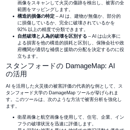
画像をスキャンして火災の傷跡を検出し、被害の全
範囲をマッピングします。
構造的損傷の特定
– AI は、建物が無傷か、部分的
に損傷しているか、完全に破壊されているかを
92% 以上の精度で分類できます。
自然破壊と人為的破壊を区別する
– AI は山火事に
よる損害を他の構造的損耗と区別し、保険会社や政
府機関が適切な補償と援助の分配を決定するのに役
立ちます。
スタンフォードの DamageMap: AI
の活用
AI を活用した火災後の被害評価の代表的な例として、ス
タンフォード大学の DamageMap ツールが挙げられま
す。このツールは、次のような方法で被害分析を強化し
ます。
衛星画像と航空画像を使用して、住宅、企業、イン
フラの破壊状況を迅速に評価します。