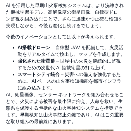
AI を活用した早期山火事検知システムは、より洗練され
た機械学習モデル、高解像度の衛星画像、自律型ドロー
ン監視を組み込むことで、さらに迅速かつ正確な検知を
実現しながら、今後も進化し続けるでしょう。
今後のイノベーションとしては以下が考えられます。
AI搭載ドローン
– 自律型 UAV を配備して、火災活
動をリアルタイムで検出し、マップを作成します。
強化された衛星群
– 世界中の火災を継続的に監視
するための次世代 AI 搭載衛星の打ち上げ。
スマートシティ統合
– 災害への備えを強化するた
めに、AI ベースの山火事検知機能を都市インフラ
に組み込みます。
AI、衛星画像、センサー ネットワークを組み合わせるこ
とで、火災による被害を最小限に抑え、人命を救い、生
態系を保護する包括的な山火事検知システムを構築でき
ます。早期検知は山火事防止の鍵であり、AI はこの重要
な取り組みの最前線にあります。