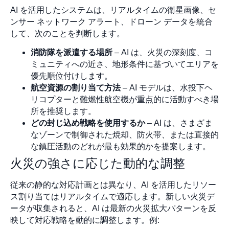
AI を活用したシステムは、リアルタイムの衛星画像、セ
ンサー ネットワーク アラート、ドローン データを統合
して、次のことを判断します。
消防隊を派遣する場所
– AI は、火災の深刻度、コ
ミュニティへの近さ、地形条件に基づいてエリアを
優先順位付けします。
航空資源の割り当て方法
– AI モデルは、水投下ヘ
リコプターと難燃性航空機が重点的に活動すべき場
所を推奨します。
どの封じ込め戦略を使用するか
– AI は、さまざま
なゾーンで制御された焼却、防火帯、または直接的
な鎮圧活動のどれが最も効果的かを提案します。
火災の強さに応じた動的な調整
従来の静的な対応計画とは異なり、AI を活用したリソー
ス割り当てはリアルタイムで適応します。新しい火災デ
ータが収集されると、AI は最新の火災拡大パターンを反
映して対応戦略を動的に調整します。例: