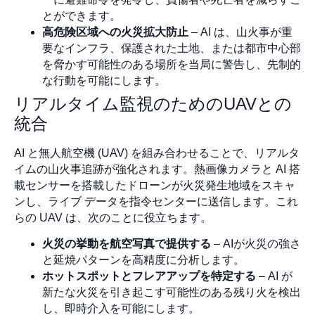
とができます。
高危険区域への火災拡大防止
– AI は、山火事が重
要なインフラ、保護された土地、または都市中心部
を脅かす可能性のある場所を当局に警告し、先制的
な行動を可能にします。
リアルタイム監視のためのUAVとの
統合
AI と無人航空機 (UAV) を組み合わせることで、リアルタ
イムの山火事追跡が強化されます。熱画像カメラと AI 搭
載センサーを搭載したドローンが火災発生地域をスキャ
ンし、ライブ データを指令センターに送信します。これ
らの UAV は、次のことに役立ちます。
火災の挙動を航空写真で提供する
– AIが火災の強さ
と延焼パターンを高精度に分析します。
ホットスポットとフレアアップを特定する
– AI が
新たな火災を引き起こす可能性のある残り火を検出
し、即時介入を可能にします。