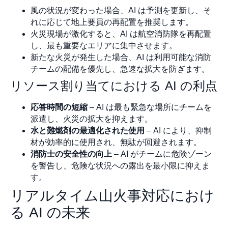
風の状況が変わった場合、AI は予測を更新し、そ
れに応じて地上要員の再配置を推奨します。
火災現場が激化すると、AI は航空消防隊を再配置
し、最も重要なエリアに集中させます。
新たな火災が発生した場合、AI は利用可能な消防
チームの配備を優先し、急速な拡大を防ぎます。
リソース割り当てにおける AI の利点
応答時間の短縮
– AI は最も緊急な場所にチームを
派遣し、火災の拡大を抑えます。
水と難燃剤の最適化された使用
– AI により、抑制
材が効率的に使用され、無駄が回避されます。
消防士の安全性の向上
– AI がチームに危険ゾーン
を警告し、危険な状況への露出を最小限に抑えま
す。
リアルタイム山火事対応におけ
る AI の未来