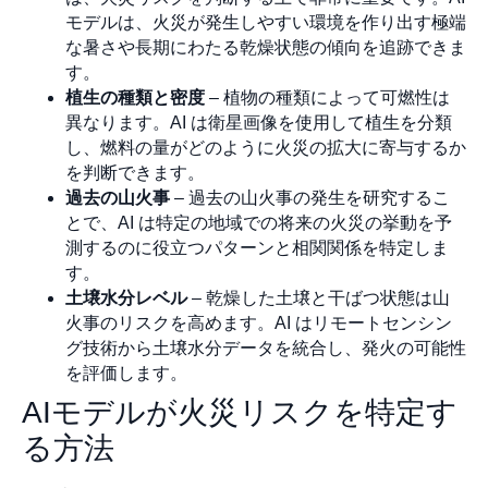
モデルは、火災が発生しやすい環境を作り出す極端
な暑さや長期にわたる乾燥状態の傾向を追跡できま
す。
植生の種類と密度
– 植物の種類によって可燃性は
異なります。AI は衛星画像を使用して植生を分類
し、燃料の量がどのように火災の拡大に寄与するか
を判断できます。
過去の山火事
– 過去の山火事の発生を研究するこ
とで、AI は特定の地域での将来の火災の挙動を予
測するのに役立つパターンと相関関係を特定しま
す。
土壌水分レベル
– 乾燥した土壌と干ばつ状態は山
火事のリスクを高めます。AI はリモートセンシン
グ技術から土壌水分データを統合し、発火の可能性
を評価します。
AIモデルが火災リスクを特定す
る方法