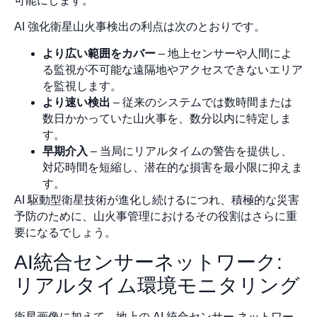
可能にします。
AI 強化衛星山火事検出の利点は次のとおりです。
より広い範囲をカバー
– 地上センサーや人間によ
る監視が不可能な遠隔地やアクセスできないエリア
を監視します。
より速い検出
– 従来のシステムでは数時間または
数日かかっていた山火事を、数分以内に特定しま
す。
早期介入
– 当局にリアルタイムの警告を提供し、
対応時間を短縮し、潜在的な損害を最小限に抑えま
す。
AI 駆動型衛星技術が進化し続けるにつれ、積極的な災害
予防のために、山火事管理におけるその役割はさらに重
要になるでしょう。
AI統合センサーネットワーク:
リアルタイム環境モニタリング
衛星画像に加えて、地上の AI 統合センサー ネットワー