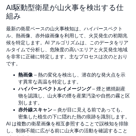
AI駆動型衛星が山火事を検出する仕
組み
最新の衛星ベースの山火事検知は、ハイパースペクト
ル、熱画像、赤外線画像を利用して、火災発生の初期兆
候を特定します。AI アルゴリズムは、このデータをリア
ルタイムで分析し、危険度の高いエリアと火災発生地域
を非常に正確に特定します。主なプロセスは次のとおり
です。
熱画像
– 熱の変化を検出し、潜在的な発火点を示
す異常な高温を特定します。
ハイパースペクトルイメージング
– 煙と燃焼副産
物を認識し、山火事の煙を産業汚染や自然の霧と区
別します。
赤外線スキャン
– 炎が目に見える前であっても、
密集した植生の下に隠れた熱の痕跡を識別します。
AI は複数の衛星画像を相互参照することで誤検知を排除
し、制御不能に広がる前に山火事の活動を確認すること