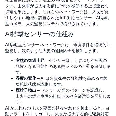
クは、山火事が拡大する前にそれを検知する上で重要な
役割を果たします。これらのネットワークは、火災が発
生しやすい地域に設置された IoT 対応センサー、AI 駆動
型カメラ、大気監視システムで構成されています。
AI搭載センサーの仕組み
AI 駆動型センサー ネットワークは、環境条件を継続的に
監視し、次のような火災の危険因子を検出します。
突然の気温上昇
– センサーは、くすぶりや発火の
兆候となる可能性のある熱レベルの上昇を追跡しま
す。
湿度の変化
– AI は火災発生の可能性を高める危険
な乾燥状態を識別します。
煙粒子検出
– センサーが煙のパターンを認識し、
山火事の煙と車両の排気ガスや産業汚染を区別しま
す。
AI がこれらのリスク要因の組み合わせを検出すると、自
動アラートをトリガーし、火災が拡大する前に緊急対応