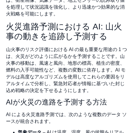
は、衛星画像、気象データ、地上センサーの読み取り値
を処理して状況認識を強化し、より迅速かつ効果的な消
火戦略を可能にします。
火災進路予測における AI: 山火
事の動きを追跡し予測する
山火事のリスク評価における AI の最も重要な用途の 1 つ
は、火災がどのように広がるかを予測することです。山
火事の移動は、風速と風向、地形の標高、植生の密度、
燃料の入手可能性など、複数の変数に依存します。AI モ
デルは高度なアルゴリズムを使用してこれらの要因をリ
アルタイムで分析し、緊急対応者が情報に基づいた封じ
込め戦略の決定を下せるようにします。
AIが火災の進路を予測する方法
AI による火災進路予測では、次のような複数のデータ ソ
ースが統合されます。
気象データ
– AI は温度、湿度、風の状態をリアル