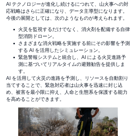
AI テクノロジーが進化し続けるにつれて、山火事への対
応戦略はさらに正確になり、データ主導型になります。
今後の展開としては、次のようなものが考えられます。
火災を監視するだけでなく、消火剤を配備する自律
型消防ドローン。
さまざまな消火戦略を実施する前にその影響を予測
する AI を活用したシミュレーション。
緊急警報システムと統合し、AI による火災進路予
測に基づいてリアルタイムの避難勧告を提供しま
す。
AI を活用して火災の進路を予測し、リソースを自動割り
当てすることで、緊急対応者は山火事を迅速に封じ込
め、被害を最小限に抑え、人命と生態系を保護する能力
を高めることができます。