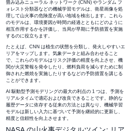
畳み込みニューラル ネットワーク (CNN) やランダム フ
ォレスト分類器などの機械学習モデルは、衛星画像を処
理して山火事の危険度が高い地域を検出します。これら
のモデルは、環境要因が時間の経過とともにどのように
相互作用するかを評価し、当局が早期に予防措置を実施
するのに役立ちます。
たとえば、CNN は植生の状態を分類し、発火しやすいエ
リアをマップします。気象データと組み合わせること
で、これらのモデルはリスク評価の精度を向上させ、機
関が火災警報を発令したり、燃料負荷を減らすために制
御された燃焼を実施したりするなどの予防措置を講じる
ことができます。
AI 駆動型予測モデリングの最大の利点の 1 つは、予測を
リアルタイムで適応および改良できることです。静的な
履歴データに依存する従来の方法とは異なり、機械学習
モデルは新しい入力に基づいて予測を継続的に更新し、
精度と信頼性を向上させます。
NASA の山火事デジタルツイン: リア