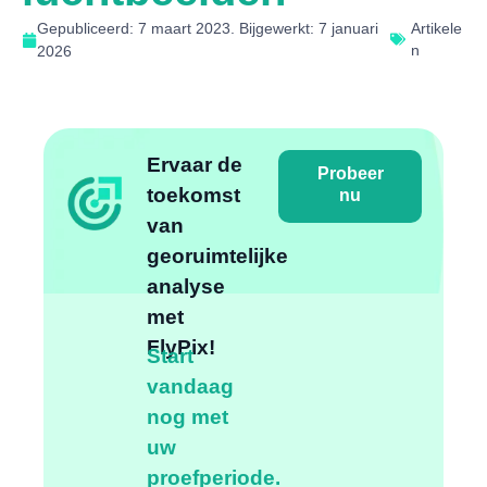
Gepubliceerd: 7 maart 2023. Bijgewerkt: 7 januari
Artikele
n
2026
Ervaar de
Probeer
toekomst
nu
van
georuimtelijke
analyse
met
FlyPix!
Start
vandaag
nog met
uw
proefperiode.