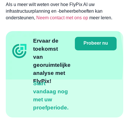
Als u meer wilt weten over hoe FlyPix AI uw
infrastructuurplanning en -beheerbehoeften kan
ondersteunen,
Neem contact met ons op
meer leren.
Ervaar de
Probeer nu
toekomst
van
georuimtelijke
analyse met
FlyPix!
Start
vandaag nog
met uw
proefperiode.