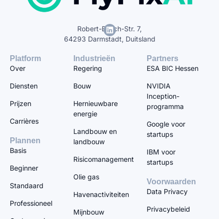
Robert-Bosch-Str. 7,
64293 Darmstadt, Duitsland
Platform
Industrieën
Partners
Over
Regering
ESA BIC Hessen
Diensten
Bouw
NVIDIA
Inception-
Prijzen
Hernieuwbare
programma
energie
Carrières
Google voor
Landbouw en
startups
Plannen
landbouw
Basis
IBM voor
Risicomanagement
startups
Beginner
Olie gas
Voorwaarden
Standaard
Data Privacy
Havenactiviteiten
Professioneel
Privacybeleid
Mijnbouw