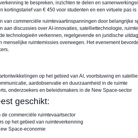
erkenning te bespreken, inzichten te delen en samenwerkings
n kortingstarief van € 450 voor studenten en een virtuele pas i
n van commerciële ruimtevaartinspanningen door belangrijke sp
aan discussies over AI-innovaties, satelliettechnologie, ruimt
de technologieën verkennen, regelgevende en juridische uitda
en menselijke ruimtemissies overwegen. Het evenement bevorder
ers.
rtontwikkelingen op het gebied van AI, voortstuwing en satellie
ommunicatie, aardobservatie en duurzaamheid in de ruimte
rts, onderzoekers en beleidsmakers in de New Space-sector
est geschikt:
n de commerciële ruimtevaartsector
rs op het gebied van ruimteverkenning
 New Space-economie