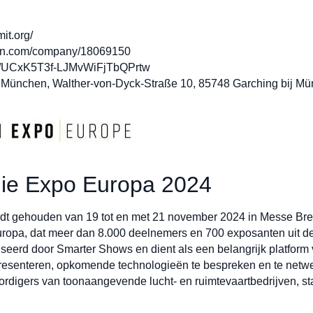
t.org/
edin.com/company/18069150
l/UCxK5T3f-LJMvWiFjTbQPrtw
 München, Walther-von-Dyck-Straße 10, 85748 Garching bij M
gie Expo Europa 2024
 gehouden van 19 tot en met 21 november 2024 in Messe Breme
ropa, dat meer dan 8.000 deelnemers en 700 exposanten uit de
seerd door Smarter Shows en dient als een belangrijk platform v
 presenteren, opkomende technologieën te bespreken en te net
digers van toonaangevende lucht- en ruimtevaartbedrijven, sta