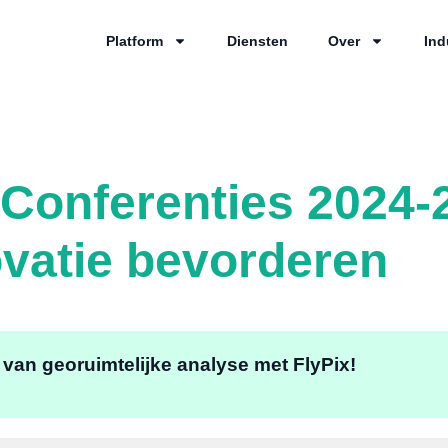
Platform
Diensten
Over
Ind
Conferenties 2024-
vatie bevorderen
van georuimtelijke analyse met FlyPix!