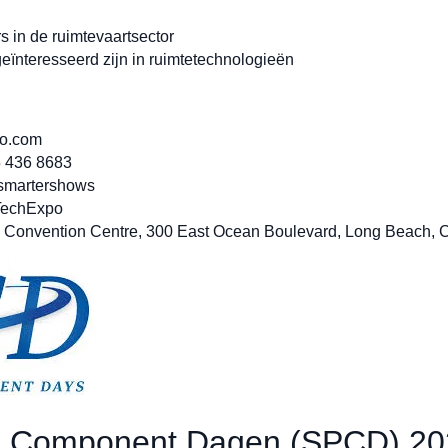
rs in de ruimtevaartsector
ïnteresseerd zijn in ruimtetechnologieën
po.com
5 436 8683
/smartershows
TechExpo
h Convention Centre, 300 East Ocean Boulevard, Long Beach, 
ve Component Dagen (SPCD) 2