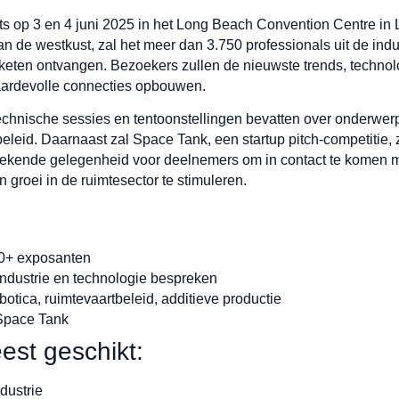
 op 3 en 4 juni 2025 in het Long Beach Convention Centre in L
n de westkust, zal het meer dan 3.750 professionals uit de ind
sketen ontvangen. Bezoekers zullen de nieuwste trends, techno
waardevolle connecties opbouwen.
chnische sessies en tentoonstellingen bevatten over onderwerpen
beleid. Daarnaast zal Space Tank, een startup pitch-competitie, z
tekende gelegenheid voor deelnemers om in contact te komen met
groei in de ruimtesector te stimuleren.
0+ exposanten
 industrie en technologie bespreken
botica, ruimtevaartbeleid, additieve productie
 Space Tank
est geschikt:
dustrie