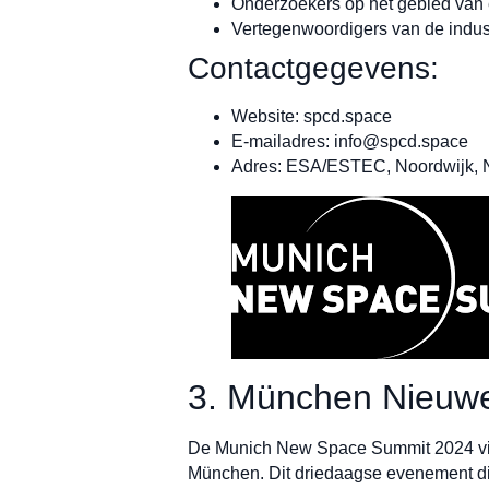
Onderzoekers op het gebied van e
Vertegenwoordigers van de indust
Contactgegevens:
Website: spcd.space
E-mailadres:
info@spcd.space
Adres: ESA/ESTEC, Noordwijk, 
3. München Nieuw
De Munich New Space Summit 2024 vindt
München. Dit driedaagse evenement dien