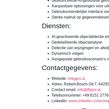
Geavanceerde AI-gestuurde geos
Aanpasbare oplossingen voor uit
Gebruiksvriendelijke interface vo
Sterke nadruk op gegevensbeveil
Diensten:
AI-geactiveerde objectdetectie en
Gedetailleerde objectanalyse
Detectie van wijzigingen en afwi
Dynamisch volgen
Aangepaste gebruiksscenario's vo
Contactgegevens:
Website:
vliegpix.ai
Adres: Robert-Bosch-Str.7, 6429
Contact email:
info@flypix.ai
Telefoonnummer: +49 6151 277
LinkedIn:
www.linkedin.com/compa