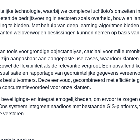
telijke technologie, waarbij we complexe luchtfoto's omzetten in
betert de bedrijfsvoering in sectoren zoals overheid, bouw en
oring te bieden. Met behulp van deep learning-algoritmen biede
lanten weloverwogen beslissingen kunnen nemen op basis van
an tools voor grondige objectanalyse, cruciaal voor milieumonit
en zijn aanpasbaar aan aangepaste use cases, waardoor klant
wel de flexibiliteit als de relevantie vergroot. Een opvallend 
 visualisatie en rapportage van georuimtelijke gegevens vereenvo
s besluitvormers. Deze eenvoud, gecombineerd met efficiënte g
 concurrentievoordeel voor onze klanten.
 beveiligings- en integratiemogelijkheden, om ervoor te zorgen d
ns systeem integreert naadloos met bestaande GIS-platforms, w
e verstoren.