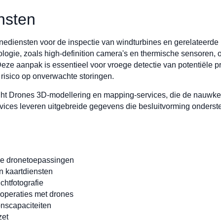
nsten
onediensten voor de inspectie van windturbines en gerelateerde
ogie, zoals high-definition camera's en thermische sensoren, 
Deze aanpak is essentieel voor vroege detectie van potentiële pro
risico op onverwachte storingen.
ight Drones 3D-modellering en mapping-services, die de nauwke
rvices leveren uitgebreide gegevens die besluitvorming onders
le dronetoepassingen
n kaartdiensten
chtfotografie
operaties met drones
nscapaciteiten
zet