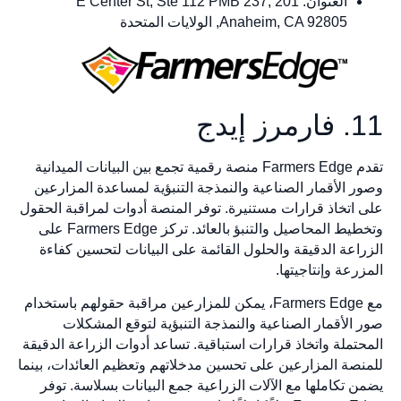
العنوان: 201 E Center St, Ste 112 PMB 237,
Anaheim, CA 92805, الولايات المتحدة
11. فارمرز إيدج
تقدم Farmers Edge منصة رقمية تجمع بين البيانات الميدانية
وصور الأقمار الصناعية والنمذجة التنبؤية لمساعدة المزارعين
على اتخاذ قرارات مستنيرة. توفر المنصة أدوات لمراقبة الحقول
وتخطيط المحاصيل والتنبؤ بالعائد. تركز Farmers Edge على
الزراعة الدقيقة والحلول القائمة على البيانات لتحسين كفاءة
المزرعة وإنتاجيتها.
مع Farmers Edge، يمكن للمزارعين مراقبة حقولهم باستخدام
صور الأقمار الصناعية والنمذجة التنبؤية لتوقع المشكلات
المحتملة واتخاذ قرارات استباقية. تساعد أدوات الزراعة الدقيقة
للمنصة المزارعين على تحسين مدخلاتهم وتعظيم العائدات، بينما
يضمن تكاملها مع الآلات الزراعية جمع البيانات بسلاسة. توفر