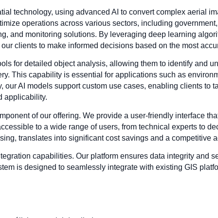
atial technology, using advanced AI to convert complex aerial im
ptimize operations across various sectors, including government, 
king, and monitoring solutions. By leveraging deep learning algo
g our clients to make informed decisions based on the most accur
s for detailed object analysis, allowing them to identify and un
y. This capability is essential for applications such as environ
 our AI models support custom use cases, enabling clients to tail
 applicability.
omponent of our offering. We provide a user-friendly interface tha
 accessible to a wide range of users, from technical experts to d
ing, translates into significant cost savings and a competitive a
ntegration capabilities. Our platform ensures data integrity and se
tem is designed to seamlessly integrate with existing GIS platfor