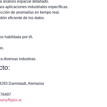
análisis espacial detallado.
a aplicaciones industriales específicas.
cción de anomalías en tiempo real.
tión eficiente de los datos.
os habilitada por IA.
as.
 diversas industrias.
cto:
64293 Darmstadt, Alemania
776497
ny/flypix-ai