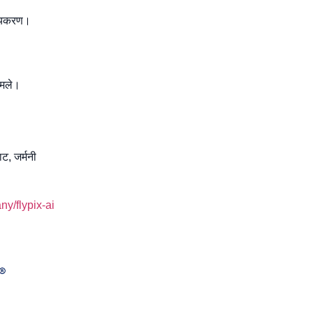
नीयकरण।
ामले।
ाट, जर्मनी
y/flypix-ai