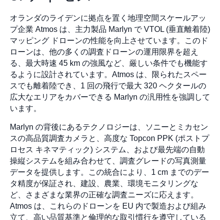
オランダのライデンに拠点を置く地理空間スケールアッ
プ企業 Atmos は、主力製品 Marlyn で VTOL (垂直離着陸)
マッピング ドローンの性能を向上させています。このド
ローンは、他の多くの調査ドローンの運用限界を超え
る、最大時速 45 km の強風など、厳しい条件でも機能す
るように設計されています。Atmos は、限られたスペー
スでも離着陸でき、1 回の飛行で最大 320 ヘクタールの
広大なエリアをカバーできる Marlyn の汎用性を強調して
います。
Marlyn の背後にあるテクノロジーは、ソニーとミカセン
スの高品質調査カメラと、高度な Topcon PPK (ポストプ
ロセス キネマティック) システム、および最先端の自動
操縦システムを組み合わせて、調査グレードの写真測量
データを提供します。この統合により、1 cm までのデー
タ精度が保証され、建設、農業、環境モニタリングな
ど、さまざまな業界の正確な調査ニーズに応えます。
Atmos は、これらのドローンを EU 内で製造および組み
立て、高い品質基準と倫理的な取引慣行を遵守している