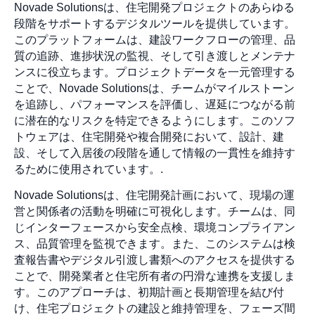
Novade Solutionsは、住宅開発プロジェクトのあらゆる
段階をサポートするデジタルツールを提供しています。
このプラットフォームは、建設ワークフローの管理、品
質の追跡、進捗状況の監視、そして引き渡しとメンテナ
ンスに役立ちます。プロジェクトデータを一元管理する
ことで、Novade Solutionsは、チームがマイルストーン
を追跡し、パフォーマンスを評価し、遅延につながる前
に潜在的なリスクを特定できるようにします。このソフ
トウェアは、住宅開発や複合開発において、設計、建
設、そして入居後の段階を通して情報の一貫性を維持す
るために使用されています。.
Novade Solutionsは、住宅開発計画において、現場の運
営と関係者の活動を明確に可視化します。チームは、同
じインターフェースから安全点検、環境コンプライアン
ス、品質管理を監視できます。また、このシステムは検
査報告書やデジタル引渡し書類へのアクセスを提供する
ことで、開発業者と住宅所有者の円滑な連携を支援しま
す。このアプローチは、初期計画と長期管理を結び付
け、住宅プロジェクトの建設と維持管理を、フェーズ間