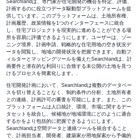
Searchlandは、専門家が住宅開発の機会を特定、評価、
計画するのに役立つデータ駆動型プラットフォームを提
供しています。このプラットフォームは、土地所有権、
計画履歴、政策情報を1つのインターフェースに統合
し、住宅プロジェクトを現実的に進めることができる場
所を容易に評価できるようにします。ユーザーは、ゾー
ニング境界、計画申請、戦略的な住宅用地の空き状況デ
ータを閲覧し、地域の開発状況を把握できます。自動フ
ィルターとマッピングツールを備えたSearchlandは、計
画要件と潜在的な利回りに合致する未公開の土地を見つ
けるプロセスを簡素化します。.
住宅開発計画において、Searchlandは複数のデータベー
スを切り替えることなく、制約条件の分析、土地所有者
との連絡、計画許可の審査を可能にします。また、この
プラットフォームは人口統計、環境、市場に関するデー
タセットを統合し、候補地が地域環境にどのように適合
するかをより包括的に把握できるようにします。
Searchlandは空間データと連絡ツールを統合すること
で、計画担当者、開発者、建築家が用地探索から予備的