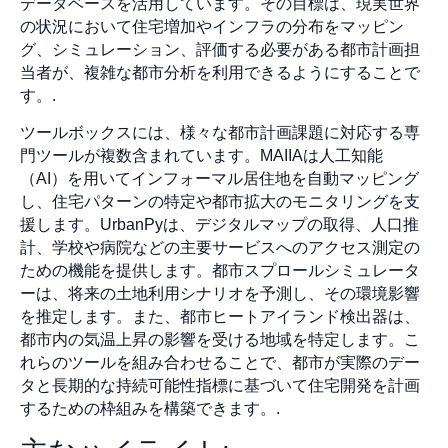
データベースを活用しています。その目標は、現実世界
の状況において住宅増加やインフラの分布をマッピン
グ、シミュレーション、評価する必要がある都市計画担
当者が、複雑な都市分析を利用できるようにすることで
す。.
ツールボックスには、様々な都市計画課題に対応する専
門ツールが複数含まれています。MAIIAは人工知能
（AI）を用いてインフォーマル居住地を自動マッピング
し、住宅パターンの特定や都市拡大のモニタリングを支
援します。UrbanPyは、デジタルマップの取得、人口推
計、学校や病院などの主要サービスへのアクセス測定の
ための機能を提供します。都市スプロールシミュレータ
ーは、将来の土地利用シナリオを予測し、その環境影響
を推定します。また、都市ヒートアイランド検出器は、
都市内の気温上昇の影響を受ける地域を特定します。こ
れらのツールを組み合わせることで、都市が実際のデー
タと長期的な持続可能性指標に基づいて住宅開発を計画
するための枠組みを構築できます。.