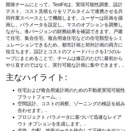
開発チームにとって、TestFitは、実現可能性調査、設計
テスト、コスト見積もりをリアルタイムで連携させる共
同作業スペースとして機能します。ユーザーは区画を描
画し、パラメータを設定し、マスのオプションを調整し
ながら、各バージョンの財務結果を確認できます。戸建
て住宅、集合住宅、複合用途住宅などの住宅類型をシミ
ュレーションできるため、都市計画と郊外計画の両方に
役立ちます。設計とコストのフィードバックを1つのル
ープにまとめることで、チームは修正のたびに最初から
やり直すのではなく、実行可能な計画に集中できます。.
主なハイライト:
住宅および複合用途計画のための不動産実現可能性
プラットフォーム。.
空間設計、コストの洞察、ゾーニングの検証を組み
合わせます。.
プロジェクト パラメータに基づいて迅速なレイア
ウト オプションを生成します。.
道路、勾配、地形データを統合して正確なモデリン