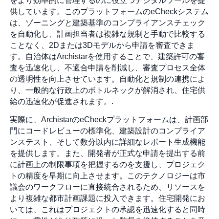
をより効率的に管理するのに役立つデジタルツールを提
供しています。このプラットフォームのeCheckシステム
は、ゾーニングと建築基準のコンプライアンスチェック
を自動化し、計画担当者は複雑な規制と手動で比較する
ことなく、2Dまたは3Dモデルから申請を審査できま
す。自治体はArchistarを使用することで、建築許可の審
査を迅速化し、不適合申請を削減し、審査プロセス全体
の透明性を向上させています。自動化と規制の連携によ
り、一般的な行政上のボトルネックが解消され、住宅供
給の迅速化が促進されます。.
実際に、ArchistarのeCheckプラットフォームは、計画部
門にコードレビューの標準化、建築設計のコンプライア
ンステスト、そして数分以内に詳細なレポート生成機能
を提供します。また、開発者が正式な申請を提出する前
に計画上の制限事項を把握するのを支援し、プロジェク
トの精度を早期に向上させます。このテクノロジーは市
議会のワークフローに直接統合されるため、リソースを
より複雑な都市計画課題に投入できます。住宅開発にお
いては、これはプロジェクトの承認を迅速化すると同時