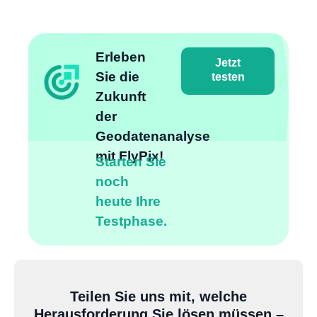
Erleben
Jetzt
Sie die
testen
Zukunft
der
Geodatenanalyse
mit FlyPix!
Starten Sie
noch
heute Ihre
Testphase.
Teilen Sie uns mit, welche
Herausforderung Sie lösen müssen –