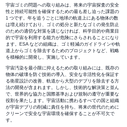
宇宙ゴミの問題への取り組みは、将来の宇宙探査の安全
性と持続可能性を確保するための最も差し迫った課題の
1 つです。年を追うごとに地球の軌道上にある物体の数
は増え続けており、ゴミの処分と新たなゴミの発生防止
のための適切な対策を講じなければ、科学目的や商業目
的で宇宙を利用する能力が危険にさらされることになり
ます。ESA などの組織は、ゴミ軽減のガイドラインや軌
道上からゴミを除去するためのプロジェクトなど、戦略
を積極的に開発し、実施しています。
宇宙汚染を最小限に抑えるための取り組みには、既存の
物体の破壊を防ぐ技術の導入、安全な非活性化を保証す
る衛星設計の改善、軌道から大型のデブリを除去する方
法の開発が含まれます。しかし、技術的な解決策と並ん
で、世界的な協力と国際基準および規制の遵守が重要な
役割を果たします。宇宙活動に携わるすべての国と組織
が宇宙デブリの削減に責任を持ち、将来の世代のために
クリーンで安全な宇宙環境を確保することが不可欠で
す。