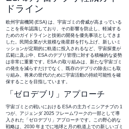
ドライン
欧州宇宙機関 (ESA) は、宇宙ゴミの脅威が高まっている
ことを長年認識しており、その影響を防止し、軽減する
ためのガイドラインと技術の開発を優先事項としてきま
した。民間企業が大規模な衛星群を打ち上げ、新しいミ
ッションが定期的に軌道に投入されるなど、宇宙探査が
広範に及ぶ中、ESA のデブリ管理に対する積極的な姿勢
は非常に重要です。ESA の取り組みは、新たな宇宙ゴミ
の発生を減らすだけでなく、既存のデブリの除去にも取
り組み、将来の世代のために宇宙活動の持続可能性を確
保することを目指しています。
「ゼロデブリ」アプローチ
宇宙ゴミとの戦いにおける ESA の主力イニシアチブの 1
つが、アジェンダ 2025 フレームワークの一部として導
入された「ゼロデブリ」アプローチです。この野心的な
戦略は、2030 年までに地球と月の軌道上での新しいゴミ