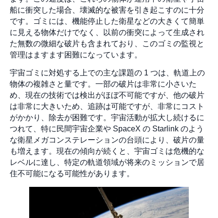
船に衝突した場合、壊滅的な被害を引き起こすのに十分
です。ゴミには、機能停止した衛星などの大きくて簡単
に見える物体だけでなく、以前の衝突によって生成され
た無数の微細な破片も含まれており、このゴミの監視と
管理はますます困難になっています。
宇宙ゴミに対処する上での主な課題の 1 つは、軌道上の
物体の複雑さと量です。一部の破片は非常に小さいた
め、現在の技術では検出がほぼ不可能ですが、他の破片
は非常に大きいため、追跡は可能ですが、非常にコスト
がかかり、除去が困難です。宇宙活動が拡大し続けるに
つれて、特に民間宇宙企業や SpaceX の Starlink のよう
な衛星メガコンステレーションの台頭により、破片の量
も増えます。現在の傾向が続くと、宇宙ゴミは危機的な
レベルに達し、特定の軌道領域が将来のミッションで居
住不可能になる可能性があります。