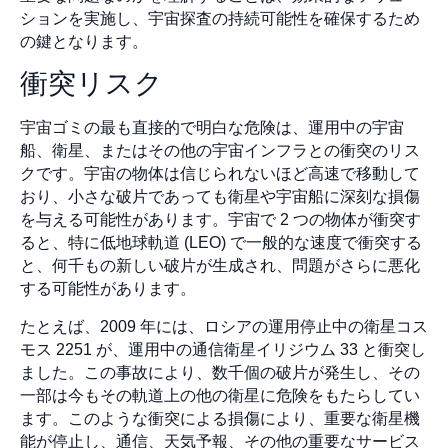
ションを実施し、宇宙探査の持続可能性を確保するため
の鍵となります。
衝突リスク
宇宙ゴミの最も直接的で明白な危険は、運用中の宇宙
船、衛星、またはその他の宇宙インフラとの衝突のリス
クです。宇宙の物体は信じられないほど高速で移動して
おり、小さな破片であっても衛星や宇宙船に深刻な損傷
を与える可能性があります。宇宙で 2 つの物体が衝突す
ると、特に低地球軌道 (LEO) で一般的な速度で衝突する
と、何千もの新しい破片が生成され、問題がさらに悪化
する可能性があります。
たとえば、2009 年には、ロシアの運用停止中の衛星コス
モス 2251 が、運用中の通信衛星イリジウム 33 と衝突し
ました。この事故により、数千個の破片が発生し、その
一部は今もその軌道上の他の衛星に危険をもたらしてい
ます。このような衝突による損傷により、重要な衛星機
能が停止し、通信、天気予報、その他の重要なサービス