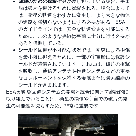
回避のための操縦
衝突が差し迫っている場合、宇宙
船は破片を避けるために操縦される。場合によって
は、衛星の軌道をわずかに変更し、より大きな物体
の進路を横切らないようにする必要がある。ESA
のガイドラインでは、安全な軌道変更を可能にする
ために、このような操縦は事前に十分に行う必要が
あると強調している。
シールド
回避が不可能な状況では、衝突による損傷
を最小限に抑えるために、一部の宇宙船には保護シ
ールドが装備されています。これには、破片の衝撃
を吸収し、通信アンテナや推進システムなどの重要
なコンポーネントを保護する金属または炭素繊維の
シールドが含まれます。
ESA が衝突回避システムの開発と統合に向けて継続的に
取り組んでいることは、衛星の損傷や宇宙での破片の発
生の可能性を減らすため、非常に重要です。