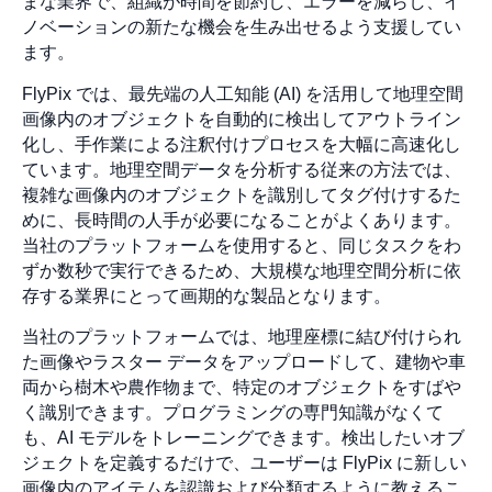
まな業界で、組織が時間を節約し、エラーを減らし、イ
ノベーションの新たな機会を生み出せるよう支援してい
ます。
FlyPix では、最先端の人工知能 (AI) を活用して地理空間
画像内のオブジェクトを自動的に検出してアウトライン
化し、手作業による注釈付けプロセスを大幅に高速化し
ています。地理空間データを分析する従来の方法では、
複雑な画像内のオブジェクトを識別してタグ付けするた
めに、長時間の人手が必要になることがよくあります。
当社のプラットフォームを使用すると、同じタスクをわ
ずか数秒で実行できるため、大規模な地理空間分析に依
存する業界にとって画期的な製品となります。
当社のプラットフォームでは、地理座標に結び付けられ
た画像やラスター データをアップロードして、建物や車
両から樹木や農作物まで、特定のオブジェクトをすばや
く識別できます。プログラミングの専門知識がなくて
も、AI モデルをトレーニングできます。検出したいオブ
ジェクトを定義するだけで、ユーザーは FlyPix に新しい
画像内のアイテムを認識および分類するように教えるこ