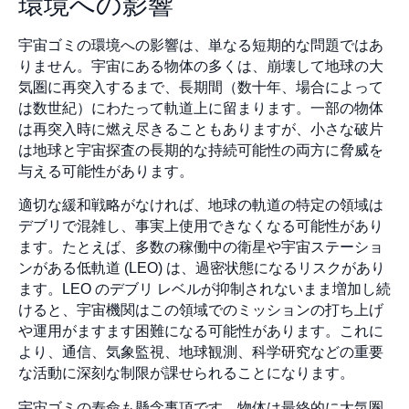
環境への影響
宇宙ゴミの環境への影響は、単なる短期的な問題ではあ
りません。宇宙にある物体の多くは、崩壊して地球の大
気圏に再突入するまで、長期間（数十年、場合によって
は数世紀）にわたって軌道上に留まります。一部の物体
は再突入時に燃え尽きることもありますが、小さな破片
は地球と宇宙探査の長期的な持続可能性の両方に脅威を
与える可能性があります。
適切な緩和戦略がなければ、地球の軌道の特定の領域は
デブリで混雑し、事実上使用できなくなる可能性があり
ます。たとえば、多数の稼働中の衛星や宇宙ステーショ
ンがある低軌道 (LEO) は、過密状態になるリスクがあり
ます。LEO のデブリ レベルが抑制されないまま増加し続
けると、宇宙機関はこの領域でのミッションの打ち上げ
や運用がますます困難になる可能性があります。これに
より、通信、気象監視、地球観測、科学研究などの重要
な活動に深刻な制限が課せられることになります。
宇宙ゴミの寿命も懸念事項です。物体は最終的に大気圏