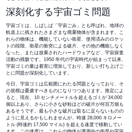
深刻化する宇宙ゴミ問題
宇宙ゴミは、しばしば「宇宙ごみ」とも呼ばれ、地球の
軌道上に残されたさまざまな廃棄物体が含まれます。こ
れらの物体は、機能していない衛星、使用済みのロケッ
トの段階、衛星の衝突による破片、その他の機能しなく
なった、または放棄されたハードウェアなど、宇宙探査
活動の残骸です。1950 年代の宇宙時代が始まって以来、
宇宙ゴミの量は着実に増加しており、新しい打ち上げご
とに問題が深刻化しています。
今日、宇宙ゴミは広範囲にわたる問題となっており、そ
の規模は憂慮すべきものになりつつあります。推定によ
ると、現在、10 センチメートルを超えるゴミが 34,000
個以上あり、さらに小さな砂粒ほどの破片が何百万個も
あるそうです。最も小さな破片は取るに足らないものの
ように見えるかもしれませんが、時速 28,000 キロメー
トル (時速約 17,500 マイル) を超える速度で移動してい
ます。この速度は、これらの物体が運用中の衛星や宇宙