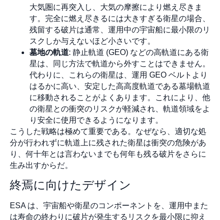
大気圏に再突入し、大気の摩擦により燃え尽きま
す。完全に燃え尽きるには大きすぎる衛星の場合、
残留する破片は通常、運用中の宇宙船に最小限のリ
スクしか与えないほど小さいです。
墓地の軌道
: 静止軌道 (GEO) などの高軌道にある衛
星は、同じ方法で軌道から外すことはできません。
代わりに、これらの衛星は、運用 GEO ベルトより
はるかに高い、安定した高高度軌道である墓場軌道
に移動されることがよくあります。これにより、他
の衛星との衝突のリスクが軽減され、軌道領域をよ
り安全に使用できるようになります。
こうした戦略は極めて重要である。なぜなら、適切な処
分が行われずに軌道上に残された衛星は衝突の危険があ
り、何十年とは言わないまでも何年も残る破片をさらに
生み出すからだ。
終焉に向けたデザイン
ESA は、宇宙船や衛星のコンポーネントを、運用中また
は寿命の終わりに破片が発生するリスクを最小限に抑え