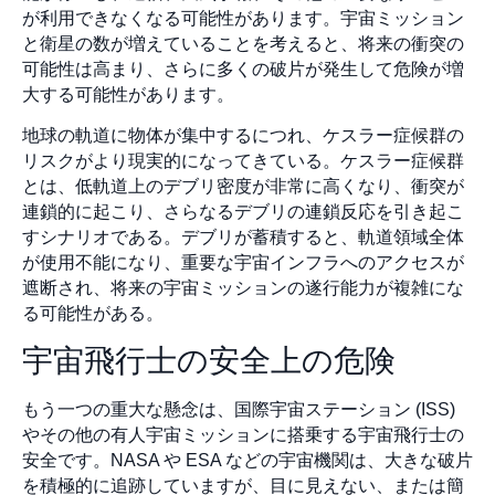
が利用できなくなる可能性があります。宇宙ミッション
と衛星の数が増えていることを考えると、将来の衝突の
可能性は高まり、さらに多くの破片が発生して危険が増
大する可能性があります。
地球の軌道に物体が集中するにつれ、ケスラー症候群の
リスクがより現実的になってきている。ケスラー症候群
とは、低軌道上のデブリ密度が非常に高くなり、衝突が
連鎖的に起こり、さらなるデブリの連鎖反応を引き起こ
すシナリオである。デブリが蓄積すると、軌道領域全体
が使用不能になり、重要な宇宙インフラへのアクセスが
遮断され、将来の宇宙ミッションの遂行能力が複雑にな
る可能性がある。
宇宙飛行士の安全上の危険
もう一つの重大な懸念は、国際宇宙ステーション (ISS)
やその他の有人宇宙ミッションに搭乗する宇宙飛行士の
安全です。NASA や ESA などの宇宙機関は、大きな破片
を積極的に追跡していますが、目に見えない、または簡