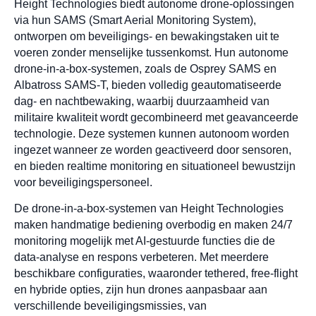
Height Technologies biedt autonome drone-oplossingen
via hun SAMS (Smart Aerial Monitoring System),
ontworpen om beveiligings- en bewakingstaken uit te
voeren zonder menselijke tussenkomst. Hun autonome
drone-in-a-box-systemen, zoals de Osprey SAMS en
Albatross SAMS-T, bieden volledig geautomatiseerde
dag- en nachtbewaking, waarbij duurzaamheid van
militaire kwaliteit wordt gecombineerd met geavanceerde
technologie. Deze systemen kunnen autonoom worden
ingezet wanneer ze worden geactiveerd door sensoren,
en bieden realtime monitoring en situationeel bewustzijn
voor beveiligingspersoneel.
De drone-in-a-box-systemen van Height Technologies
maken handmatige bediening overbodig en maken 24/7
monitoring mogelijk met AI-gestuurde functies die de
data-analyse en respons verbeteren. Met meerdere
beschikbare configuraties, waaronder tethered, free-flight
en hybride opties, zijn hun drones aanpasbaar aan
verschillende beveiligingsmissies, van