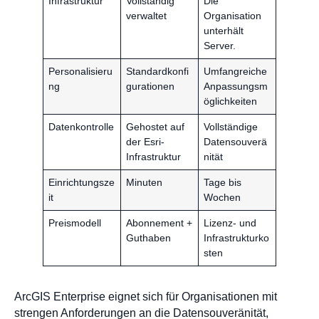
Infrastruktur
Vollständig
Die
verwaltet
Organisation
unterhält
Server.
Personalisieru
Standardkonfi
Umfangreiche
ng
gurationen
Anpassungsm
öglichkeiten
Datenkontrolle
Gehostet auf
Vollständige
der Esri-
Datensouverä
Infrastruktur
nität
Einrichtungsze
Minuten
Tage bis
it
Wochen
Preismodell
Abonnement +
Lizenz- und
Guthaben
Infrastrukturko
sten
ArcGIS Enterprise eignet sich für Organisationen mit
strengen Anforderungen an die Datensouveränität,