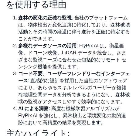
を使用する理由
森林の変化の正確な監視:
当社のプラットフォーム
は、物体検出と変化追跡に特化しており、森林破壊
活動とその時間の経過に伴う進行を正確に特定する
ことができます。
多様なデータソースの活用:
FlyPix AI は、衛星画
像、ドローン映像、LiDAR データを統合し、さま
ざまな監視ニーズに合わせた包括的なリモート セ
ンシング機能を提供します。
コード不要、ユーザーフレンドリーなインターフェ
ース
: 直感的な設計を採用した当社のソフトウェア
により、あらゆるスキル レベルのユーザーが複雑
な地理空間データを分析できるようになり、森林破
壊の監視がアクセスしやすく効率的になります。
AI による洞察:
高度な機械学習アルゴリズムが
FlyPix AI を強化し、異常検出と環境変化の動的追
跡において高精度の結果を実現します。
主なハイライト: