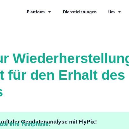
Plattform
Dienstleistungen
Um
ur Wiederherstellun
t für den Erhalt des
s
unft der Geodatenanalyse mit FlyPix!
ute Ihre Testphase.