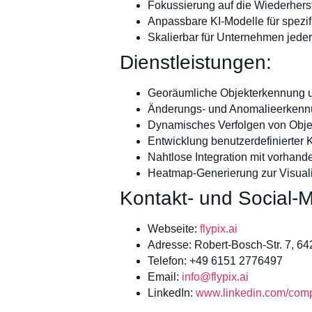
Fokussierung auf die Wiederhers
Anpassbare KI-Modelle für spezi
Skalierbar für Unternehmen jede
Dienstleistungen:
Georäumliche Objekterkennung un
Änderungs- und Anomalieerkennu
Dynamisches Verfolgen von Objek
Entwicklung benutzerdefinierter
Nahtlose Integration mit vorhan
Heatmap-Generierung zur Visual
Kontakt- und Social-M
Webseite:
flypix.ai
Adresse: Robert-Bosch-Str. 7, 6
Telefon: +49 6151 2776497
Email:
info@flypix.ai
LinkedIn:
www.linkedin.com/compa