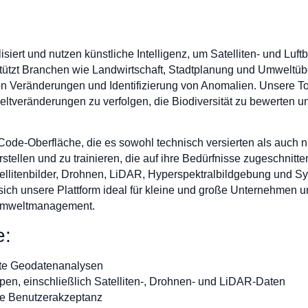
siert und nutzen künstliche Intelligenz, um Satelliten- und Luft
ützt Branchen wie Landwirtschaft, Stadtplanung und Umweltüber
 Veränderungen und Identifizierung von Anomalien. Unsere Too
eltveränderungen zu verfolgen, die Biodiversität zu bewerten u
-Code-Oberfläche, die es sowohl technisch versierten als auch
erstellen und zu trainieren, die auf ihre Bedürfnisse zugeschnitte
tellitenbilder, Drohnen, LiDAR, Hyperspektralbildgebung und S
ich unsere Plattform ideal für kleine und große Unternehmen und
 Umweltmanagement.
e:
erte Geodatenanalysen
pen, einschließlich Satelliten-, Drohnen- und LiDAR-Daten
che Benutzerakzeptanz