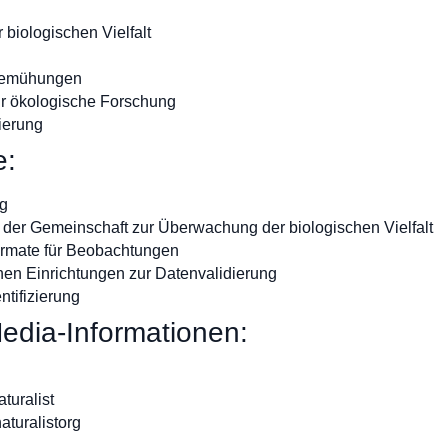
biologischen Vielfalt
zbemühungen
r ökologische Forschung
ierung
e:
ng
ge der Gemeinschaft zur Überwachung der biologischen Vielfalt
ormate für Beobachtungen
chen Einrichtungen zur Datenvalidierung
ntifizierung
edia-Informationen:
turalist
turalistorg