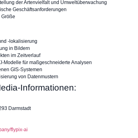
tellung der Artenvielfalt und Umweltüberwachung
fische Geschäftsanforderungen
r Größe
d -lokalisierung
ng in Bildern
ten im Zeitverlauf
 KI-Modelle für maßgeschneiderte Analysen
denen GIS-Systemen
isierung von Datenmustern
edia-Informationen:
4293 Darmstadt
ny/flypix-ai