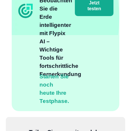
Beobachten
Jetzt
Sie die
testen
Erde
intelligenter
mit Flypix
AI –
Wichtige
Tools für
fortschrittliche
Fernerkundung
Starten Sie
noch
heute Ihre
Testphase.