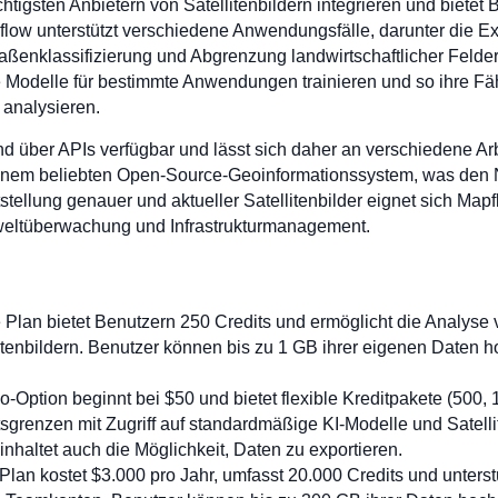
ichtigsten Anbietern von Satellitenbildern integrieren und bietet
pflow unterstützt verschiedene Anwendungsfälle, darunter die E
nklassifizierung und Abgrenzung landwirtschaftlicher Felder. 
e Modelle für bestimmte Anwendungen trainieren und so ihre Fä
 analysieren.
d über APIs verfügbar und lässt sich daher an verschiedene Ar
einem beliebten Open-Source-Geoinformationssystem, was den 
tstellung genauer und aktueller Satellitenbilder eignet sich Ma
weltüberwachung und Infrastrukturmanagement.
 Plan bietet Benutzern 250 Credits und ermöglicht die Analyse 
tenbildern. Benutzer können bis zu 1 GB ihrer eigenen Daten ho
-Option beginnt bei $50 und bietet flexible Kreditpakete (500, 
sgrenzen mit Zugriff auf standardmäßige KI-Modelle und Satelli
nhaltet auch die Möglichkeit, Daten zu exportieren.
n kostet $3.000 pro Jahr, umfasst 20.000 Credits und unterstüt