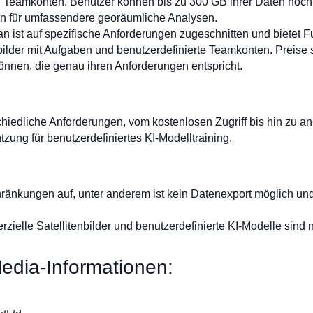
nd Teamkonten. Benutzer können bis zu 300 GB ihrer Daten hoch
en für umfassendere georäumliche Analysen.
ist auf spezifische Anforderungen zugeschnitten und bietet Fu
bilder mit Aufgaben und benutzerdefinierte Teamkonten. Preise s
önnen, die genau ihren Anforderungen entspricht.
rschiedliche Anforderungen, vom kostenlosen Zugriff bis hin z
tzung für benutzerdefiniertes KI-Modelltraining.
ränkungen auf, unter anderem ist kein Datenexport möglich und
zielle Satellitenbilder und benutzerdefinierte KI-Modelle sind 
edia-Informationen: