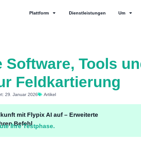
Plattform
Dienstleistungen
Um
 Software, Tools un
r Feldkartierung
ert: 29. Januar 2026
Artikel
unft mit Flypix AI auf – Erweiterte
Ihren Befehl
ute Ihre Testphase.