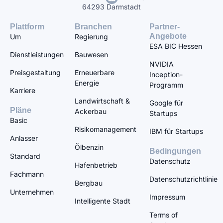
64293 Darmstadt
Plattform
Branchen
Partner-
Angebote
Um
Regierung
ESA BIC Hessen
Dienstleistungen
Bauwesen
NVIDIA
Preisgestaltung
Erneuerbare
Inception-
Energie
Programm
Karriere
Landwirtschaft &
Google für
Pläne
Ackerbau
Startups
Basic
Risikomanagement
IBM für Startups
Anlasser
Ölbenzin
Bedingungen
Standard
Datenschutz
Hafenbetrieb
Fachmann
Datenschutzrichtlinie
Bergbau
Unternehmen
Impressum
Intelligente Stadt
Terms of