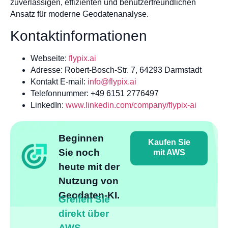
zuverlässigen, effizienten und benutzerfreundlichen
Ansatz für moderne Geodatenanalyse.
Kontaktinformationen
Webseite:
flypix.ai
Adresse: Robert-Bosch-Str. 7, 64293 Darmstadt
Kontakt E-mail:
info@flypix.ai
Telefonnummer: +49 6151 2776497
LinkedIn:
www.linkedin.com/company/flypix-ai
Beginnen
Kaufen Sie
Sie noch
mit AWS
heute mit der
Nutzung von
Geodaten-KI.
Greifen Sie
direkt über
AWS