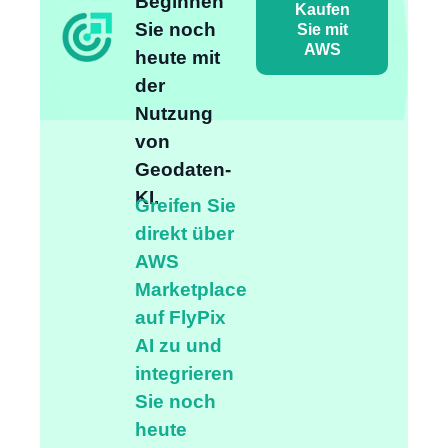
Beginnen
Kaufen
Sie noch
Sie mit
AWS
heute mit
der
Nutzung
von
Geodaten-
KI.
Greifen Sie
direkt über
AWS
Marketplace
auf FlyPix
AI zu und
integrieren
Sie noch
heute