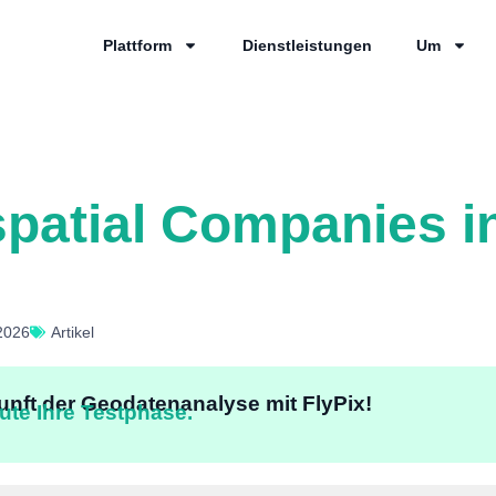
Plattform
Dienstleistungen
Um
patial Companies i
 2026
Artikel
unft der Geodatenanalyse mit FlyPix!
ute Ihre Testphase.