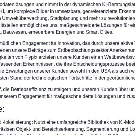
n Geodatenlösungen und nimmt in der dynamischen KI-Beratungsla
che KI, um komplexe Bilder in umsetzbare, georeferenzierte Erke
Umweltüberwachung, Stadtplanung und mehr zu revolutioniere
nittstellen ermöglicht es uns, maßgeschneiderte Lösungen für e
ft, Bauwesen, erneuerbare Energien und Smart Cities.
müdlichen Engagement für Innovation, das durch unsere aktiv
i denen unsere Beiträge zum Erdbeobachtungssektor Anerkennu
keiten von Flypix erzielen unsere Kunden einen Wettbewerbsvort
fassenden Erkenntnissen, die ihre Entscheidungsprozesse bee
, die Erwartungen unserer Kunden sowohl in den USA als auch we
sten Stand der technologischen Fortschritte in der georäumlich
uf, die Betriebseffizienz zu steigern und unseren Kunden über
en unserem Engagement für maßgeschneiderte Lösungen und zusä
e:
 -lokalisierung: Nutzt eine umfangreiche Bibliothek von KI-Mode
präzisen Objekt- und Bereichserkennung, Segmentierung und Lo