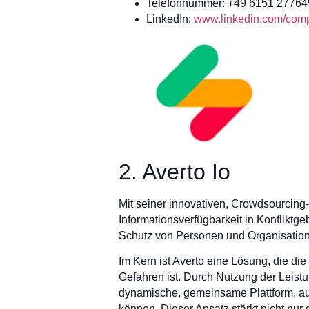
Telefonnummer: +49 6151 27764
LinkedIn:
www.linkedin.com/compa
2. Averto Io
Mit seiner innovativen, Crowdsourcing
Informationsverfügbarkeit in Konflikt
Schutz von Personen und Organisationen
Im Kern ist Averto eine Lösung, die die
Gefahren ist. Durch Nutzung der Leist
dynamische, gemeinsame Plattform, au
können. Dieser Ansatz stärkt nicht nur