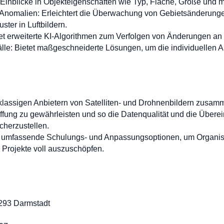
et Einblicke in Objekteigenschaften wie Typ, Fläche, Größe und
nomalien: Erleichtert die Überwachung von Gebietsänderungen
ster in Luftbildern.
 erweiterte KI-Algorithmen zum Verfolgen von Änderungen an 
lle: Bietet maßgeschneiderte Lösungen, um die individuellen
stklassigen Anbietern von Satelliten- und Drohnenbildern zusa
ffung zu gewährleisten und so die Datenqualität und die Übere
herzustellen.
t umfassende Schulungs- und Anpassungsoptionen, um Organisa
n Projekte voll auszuschöpfen.
:
4293 Darmstadt