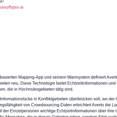
97
ny/flypix-ai
-basierten Mapping-App und seinem Warnsystem definiert Averto
gebieten neu. Diese Technologie bietet Echtzeitinformationen u
, die in Hochrisikogebieten tätig sind.
 Informationslücke in Konfliktgebieten überbrücken soll, wo der 
ungsfähigkeit von Crowdsourcing-Daten erleichtert Averto die L
f der Einzelpersonen wichtige Echtzeitinformationen über ih
 die Menschen, die in diesen Gebieten leben, sondern führt auc