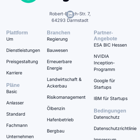
Robert-Bosch-Str. 7,
64293 Darmstadt
Plattform
Branchen
Partner-
Angebote
Um
Regierung
ESA BIC Hessen
Dienstleistungen
Bauwesen
NVIDIA
Preisgestaltung
Erneuerbare
Inception-
Energie
Programm
Karriere
Landwirtschaft &
Google für
Pläne
Ackerbau
Startups
Basic
Risikomanagement
IBM für Startups
Anlasser
Ölbenzin
Bedingungen
Standard
Datenschutz
Hafenbetrieb
Fachmann
Datenschutzrichtlinie
Bergbau
Unternehmen
Impressum