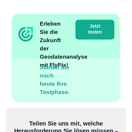
Erleben
Jetzt
Sie die
testen
Zukunft
der
Geodatenanalyse
mit FlyPix!
Starten Sie
noch
heute Ihre
Testphase.
Teilen Sie uns mit, welche
Herausforderung Sie lösen müssen –