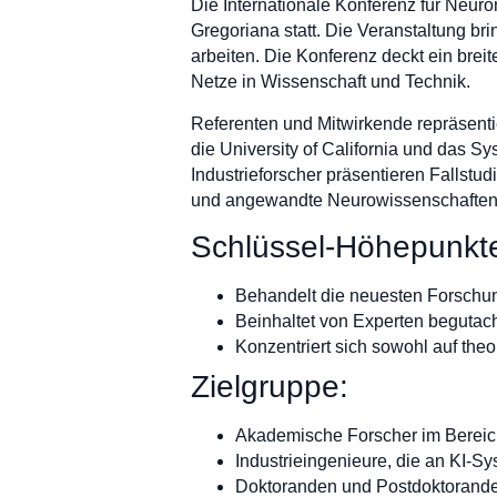
Die Internationale Konferenz für Neuron
Gregoriana statt. Die Veranstaltung b
arbeiten. Die Konferenz deckt ein bre
Netze in Wissenschaft und Technik.
Referenten und Mitwirkende repräsenti
die University of California und das 
Industrieforscher präsentieren Fallst
und angewandte Neurowissenschafte
Schlüssel-Höhepunkt
Behandelt die neuesten Forschu
Beinhaltet von Experten begutac
Konzentriert sich sowohl auf th
Zielgruppe:
Akademische Forscher im Berei
Industrieingenieure, die an KI-S
Doktoranden und Postdoktorand