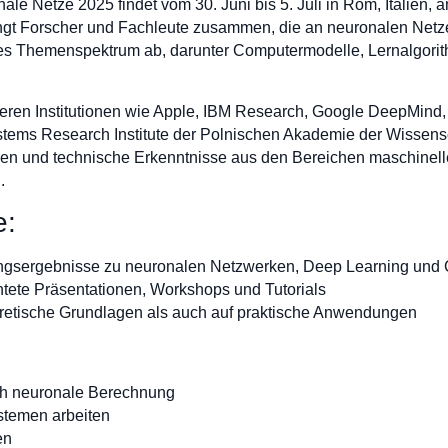
ale Netze 2025 findet vom 30. Juni bis 5. Juli in Rom, Italien, a
ringt Forscher und Fachleute zusammen, die an neuronalen Net
ites Themenspektrum ab, darunter Computermodelle, Lernalgori
eren Institutionen wie Apple, IBM Research, Google DeepMind, 
Systems Research Institute der Polnischen Akademie der Wissens
udien und technische Erkenntnisse aus den Bereichen maschinell
n.
e:
ngsergebnisse zu neuronalen Netzwerken, Deep Learning und C
htete Präsentationen, Workshops und Tutorials
eoretische Grundlagen als auch auf praktische Anwendungen
ch neuronale Berechnung
ystemen arbeiten
en