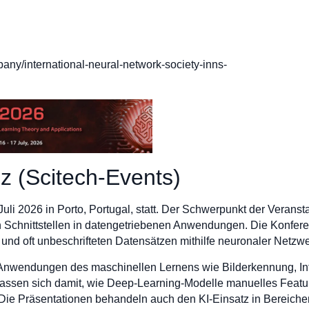
:
ny/international-neural-network-society-inns-
z (Scitech-Events)
uli 2026 in Porto, Portugal, statt. Der Schwerpunkt der Veranst
n Schnittstellen in datengetriebenen Anwendungen. Die Konfere
n und oft unbeschrifteten Datensätzen mithilfe neuronaler Netzw
nwendungen des maschinellen Lernens wie Bilderkennung, Inf
fassen sich damit, wie Deep-Learning-Modelle manuelles Featu
 Die Präsentationen behandeln auch den KI-Einsatz in Bereiche