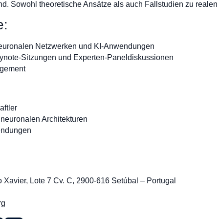
ind. Sowohl theoretische Ansätze als auch Fallstudien zu reale
e:
euronalen Netzwerken und KI-Anwendungen
eynote-Sitzungen und Experten-Paneldiskussionen
gagement
ftler
 neuronalen Architekturen
endungen
:
 Xavier, Lote 7 Cv. C, 2900-616 Setúbal – Portugal
rg