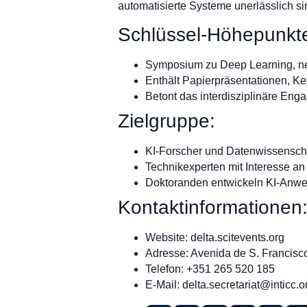
automatisierte Systeme unerlässlich s
Schlüssel-Höhepunkt
Symposium zu Deep Learning, n
Enthält Papierpräsentationen, K
Betont das interdisziplinäre En
Zielgruppe:
KI-Forscher und Datenwissenscha
Technikexperten mit Interesse an
Doktoranden entwickeln KI-Anw
Kontaktinformationen
Website: delta.scitevents.org
Adresse: Avenida de S. Francisco
Telefon: +351 265 520 185
E-Mail:
delta.secretariat@inticc.o