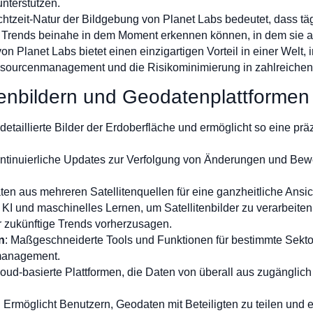
nterstützen.
chtzeit-Natur der Bildgebung von Planet Labs bedeutet, dass t
rends beinahe in dem Moment erkennen können, in dem sie au
von Planet Labs bietet einen einzigartigen Vorteil in einer Welt,
ssourcenmanagement und die Risikominimierung in zahlreichen
tenbildern und Geodatenplattformen
t detaillierte Bilder der Erdoberfläche und ermöglicht so eine pr
kontinuierliche Updates zur Verfolgung von Änderungen und B
ten aus mehreren Satellitenquellen für eine ganzheitliche Ansic
 KI und maschinelles Lernen, um Satellitenbilder zu verarbeiten 
 zukünftige Trends vorherzusagen.
n
: Maßgeschneiderte Tools und Funktionen für bestimmte Sektor
management.
Cloud-basierte Plattformen, die Daten von überall aus zugänglic
: Ermöglicht Benutzern, Geodaten mit Beteiligten zu teilen und 