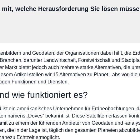
s mit, welche Herausforderung Sie lösen müss
litenbildern und Geodaten, der Organisationen dabei hilft, die E
e Branchen, darunter Landwirtschaft, Forstwirtschaft und Stadtpl
er Markt bietet jedoch auch mehrere starke Alternativen, die unt
esem Artikel stellen wir 15 Alternativen zu Planet Labs vor, die 
rtigen Funktionen und Diensten.
nd wie funktioniert es?
 ist ein amerikanisches Unternehmen für Erdbeobachtungen, da
ten namens „Doves“ bekannt ist. Diese Satelliten erfassen konti
t zu einem der führenden Anbieter von Geodaten und -analysen
lden, die in der Lage ist, täglich den gesamten Planeten abzubil
ahezu Echtzeit ermöglicht.