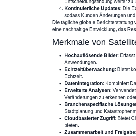
Entscheidungsfindung weiter zu u
Kontinuierliche Updates
: Die E
sodass Kunden Änderungen und T
Die tägliche globale Berichterstattung 
eine nachhaltige Entwicklung, das Re
Merkmale von Satelli
Hochauflösende Bilder
: Erfass
Anwendungen.
Echtzeitüberwachung
: Bietet 
Echtzeit.
Datenintegration
: Kombiniert Da
Erweiterte Analysen
: Verwendet
Veränderungen zu erkennen oder
Branchenspezifische Lösunge
Stadtplanung und Katastrophen
Cloudbasierter Zugriff
: Bietet 
bieten.
Zusammenarbeit und Freigabe