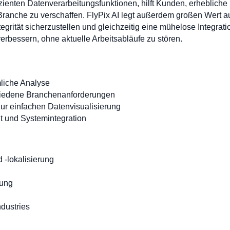
izienten Datenverarbeitungsfunktionen, hilft Kunden, erheblich
 Branche zu verschaffen. FlyPix AI legt außerdem großen Wert a
tegrität sicherzustellen und gleichzeitig eine mühelose Integra
verbessern, ohne aktuelle Arbeitsabläufe zu stören.
mliche Analyse
hiedene Branchenanforderungen
ur einfachen Datenvisualisierung
t und Systemintegration
 -lokalisierung
nung
dustries
: