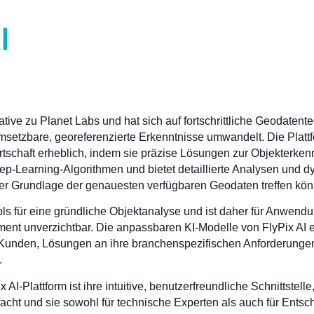
native zu Planet Labs und hat sich auf fortschrittliche Geodatentec
msetzbare, georeferenzierte Erkenntnisse umwandelt. Die Plattf
schaft erheblich, indem sie präzise Lösungen zur Objekterke
eep-Learning-Algorithmen und bietet detaillierte Analysen und
er Grundlage der genauesten verfügbaren Geodaten treffen kön
ols für eine gründliche Objektanalyse und ist daher für Anwe
ent unverzichtbar. Die anpassbaren KI-Modelle von FlyPix AI ei
Kunden, Lösungen an ihre branchenspezifischen Anforderung
.
I-Plattform ist ihre intuitive, benutzerfreundliche Schnittstelle
acht und sie sowohl für technische Experten als auch für Entsc