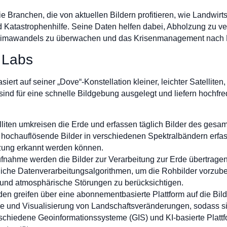
 Branchen, die von aktuellen Bildern profitieren, wie Landwirtsc
Katastrophenhilfe. Seine Daten helfen dabei, Abholzung zu ve
Klimawandels zu überwachen und das Krisenmanagement nach N
t Labs
ert auf seiner „Dove“-Konstellation kleiner, leichter Satelliten
n sind für eine schnelle Bildgebung ausgelegt und liefern hochf
liten umkreisen die Erde und erfassen täglich Bilder des gesamt
hochauflösende Bilder in verschiedenen Spektralbändern erfa
zung erkannt werden können.
ufnahme werden die Bilder zur Verarbeitung zur Erde übertrage
ttliche Datenverarbeitungsalgorithmen, um die Rohbilder vorzub
nd atmosphärische Störungen zu berücksichtigen.
den greifen über eine abonnementbasierte Plattform auf die Bild
yse und Visualisierung von Landschaftsveränderungen, sodass 
chiedene Geoinformationssysteme (GIS) und KI-basierte Plattfo