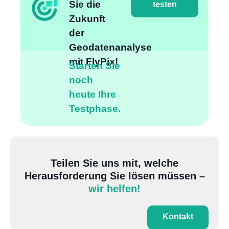
Sie die
testen
Zukunft
der
Geodatenanalyse
mit FlyPix!
Starten Sie
noch
heute Ihre
Testphase.
Teilen Sie uns mit, welche
Herausforderung Sie lösen müssen –
wir helfen!
Kontakt