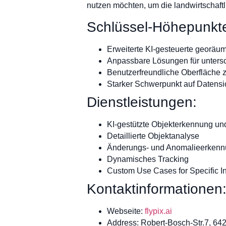
nutzen möchten, um die landwirtschaftli
Schlüssel-Höhepunkt
Erweiterte KI-gesteuerte georäu
Anpassbare Lösungen für unters
Benutzerfreundliche Oberfläche z
Starker Schwerpunkt auf Datensi
Dienstleistungen:
KI-gestützte Objekterkennung und
Detaillierte Objektanalyse
Änderungs- und Anomalieerken
Dynamisches Tracking
Custom Use Cases for Specific In
Kontaktinformationen
Webseite:
flypix.ai
Address: Robert-Bosch-Str.7, 6