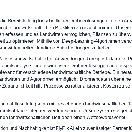
 die Bereitstellung fortschrittlicher Drohnenlösungen für den Ag
 um die landwirtschaftlichen Praktiken zu revolutionieren. Unse
ten erfassen und es Landwirten ermöglichen, Pflanzen zu über
eit zu optimieren. Mithilfe von Deep-Learning-Algorithmen ver
andwirten helfen, fundierte Entscheidungen zu treffen.
Palette landwirtschaftlicher Anwendungen konzipiert, darunter P
heitsanalyse. Indem wir unsere Drohnenlösungen an die spez
Relevanz für verschiedene landwirtschaftliche Betriebe. Ein he
es Landwirten und Agronomen ermöglicht, Drohnendaten über eine
se Zugänglichkeit hilft, Prozesse zu rationalisieren, Kosten 
 und nahtlose Integration mit bestehenden landwirtschaftlichen T
beitsabläufe integriert werden können. Unser System steigert d
rnen landwirtschaftlichen Betrieben einen Wettbewerbsvorteil.
tion und Nachhaltigkeit ist FlyPix AI ein zuverlässiger Partner 