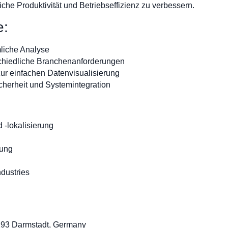
che Produktivität und Betriebseffizienz zu verbessern.
e:
mliche Analyse
chiedliche Branchenanforderungen
ur einfachen Datenvisualisierung
cherheit und Systemintegration
 -lokalisierung
nung
dustries
:
4293 Darmstadt, Germany