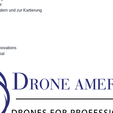
e
ern und zur Kartierung
:
novations
bal